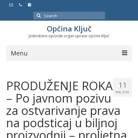
Search
for:
Općina Ključ
Jedinstveni općinski organ uprave općine Ključ
Menu
Dokumenti
PRODUŽENJE ROKA
Službeni glasnici
11
– Po javnom pozivu
MAJ 2026
Javne nabavke
za ostvarivanje prava
Značajni datumi i manifestacije
na podsticaj u biljnoj
Program energetske efikasnosti u stambenom
sektoru
proizvodnji – proljetna