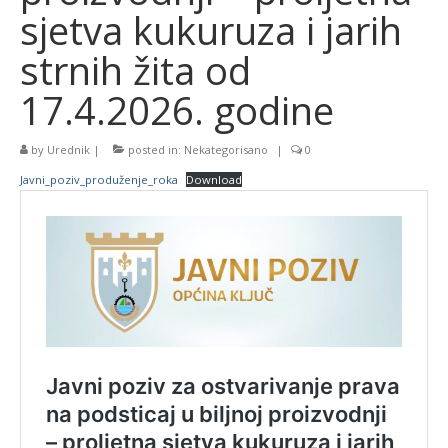
sjetva kukuruza i jarih
strnih žita od
17.4.2026. godine
by
Urednik
|
posted in:
Nekategorisano
|
0
Javni_poziv_produženje_roka
Download