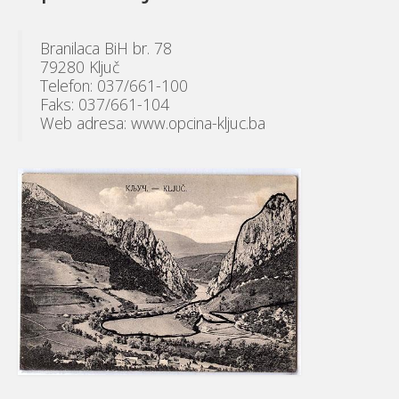
Branilaca BiH br. 78
79280 Ključ
Telefon: 037/661-100
Faks: 037/661-104
Web adresa: www.opcina-kljuc.ba