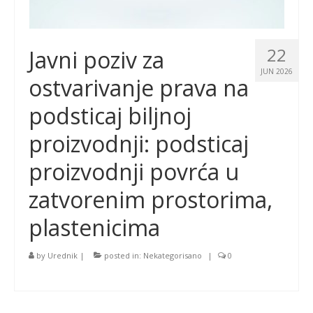
22
Javni poziv za
JUN 2026
ostvarivanje prava na
podsticaj biljnoj
proizvodnji: podsticaj
proizvodnji povrća u
zatvorenim prostorima,
plastenicima
by
Urednik
|
posted in:
Nekategorisano
|
0