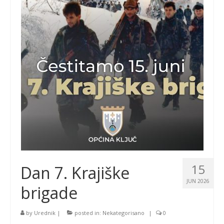
15
Dan 7. Krajiške
JUN 2026
brigade
by
Urednik
|
posted in:
Nekategorisano
|
0