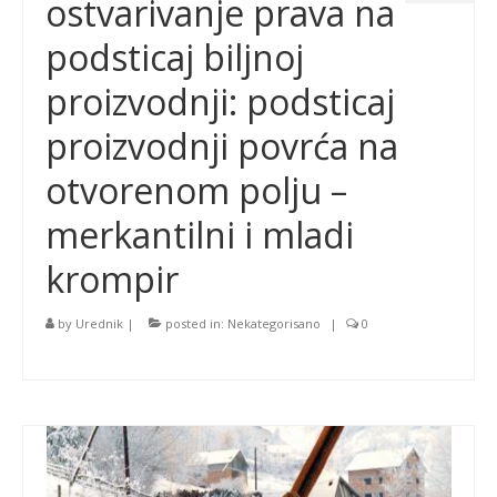
ostvarivanje prava na
podsticaj biljnoj
proizvodnji: podsticaj
proizvodnji povrća na
otvorenom polju –
merkantilni i mladi
krompir
by
Urednik
|
posted in:
Nekategorisano
|
0