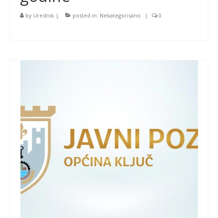
by
Urednik
|
posted in:
Nekategorisano
|
0