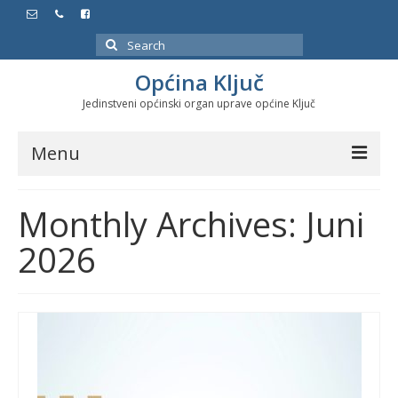
Search
for:
Općina Ključ
Jedinstveni općinski organ uprave općine Ključ
Menu
Dokumenti
Monthly Archives: Juni
Službeni glasnici
2026
Javne nabavke
Značajni datumi i manifestacije
Program energetske efikasnosti u stambenom
sektoru