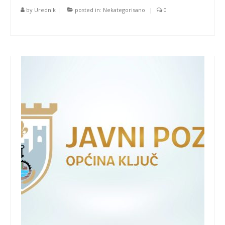
by
Urednik
|
posted in:
Nekategorisano
|
0