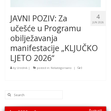
4
JAVNI POZIV: Za
JUN 2026
učešće u Programu
obilježavanja
manifestacije „KLJUČKO
LJETO 2026“
by
Urednik
|
posted in:
Nekategorisano
|
0
Search
for:
Avgust