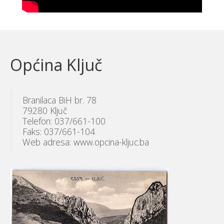
Općina Ključ
Branilaca BiH br. 78
79280 Ključ
Telefon: 037/661-100
Faks: 037/661-104
Web adresa: www.opcina-kljuc.ba