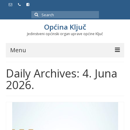
Search
for:
Općina Ključ
Jedinstveni općinski organ uprave općine Ključ
Menu
Dokumenti
Daily Archives: 4. Juna
Službeni glasnici
2026.
Javne nabavke
Značajni datumi i manifestacije
Program energetske efikasnosti u stambenom
sektoru