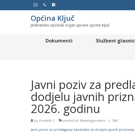
Općina Ključ
Jedinstveni općinski organ uprave općine Ključ
Dokumenti
Službeni glasnic
Javni poziv za pred
dodjelu javnih prizn
2026. godinu
by
Urednik
|
posted in:
Nekategorisano
|
0
Javni poziv za predlaganje kandidata za dodjelu javnih priznanja