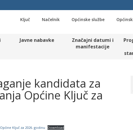
Ključ
Načelnik
Općinske službe
Općinsk
i
Javne nabavke
Značajni datumi i
Pro
manifestacije
sta
laganje kandidata za
anja Općine Ključ za
 Općine Ključ za 2026. godinu
Download