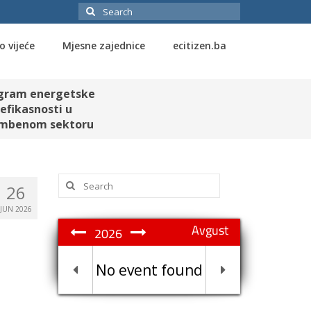
Search
for:
o vijeće
Mjesne zajednice
ecitizen.ba
gram energetske
efikasnosti u
mbenom sektoru
Search
26
for:
JUN 2026
Avgust
2026
No event found