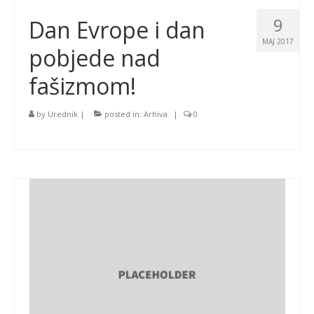
9
Dan Evrope i dan
MAJ 2017
pobjede nad
fašizmom!
by
Urednik
|
posted in:
Arhiva
|
0