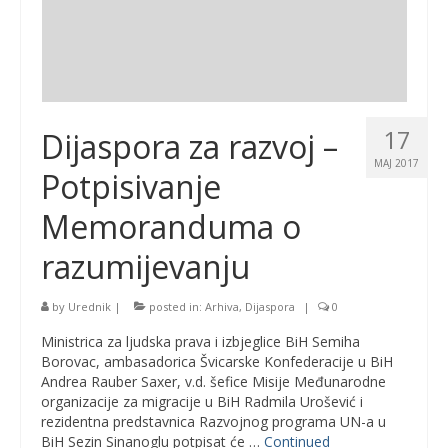
17
Dijaspora za razvoj –
MAJ 2017
Potpisivanje
Memoranduma o
razumijevanju
by
Urednik
|
posted in:
Arhiva
,
Dijaspora
|
0
Ministrica za ljudska prava i izbjeglice BiH Semiha
Borovac, ambasadorica Švicarske Konfederacije u BiH
Andrea Rauber Saxer, v.d. šefice Misije Međunarodne
organizacije za migracije u BiH Radmila Urošević i
rezidentna predstavnica Razvojnog programa UN-a u
BiH Sezin Sinanoglu potpisat će …
Continued