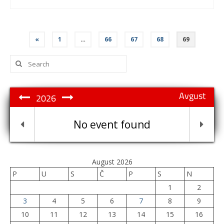
Posts
«
1
…
66
67
68
69
pagination
Search
for:
Avgust
2026
No event found
August 2026
P
U
S
Č
P
S
N
1
2
3
4
5
6
7
8
9
10
11
12
13
14
15
16