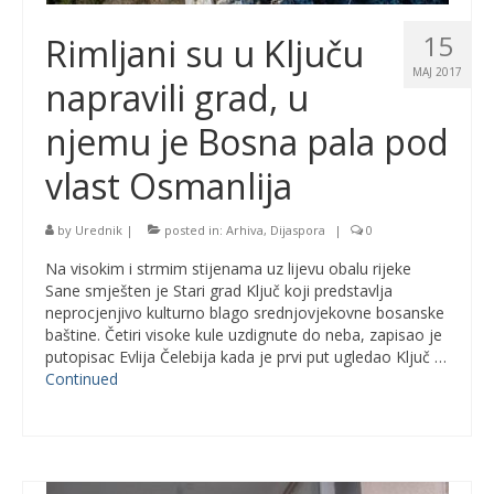
15
Rimljani su u Ključu
MAJ 2017
napravili grad, u
njemu je Bosna pala pod
vlast Osmanlija
by
Urednik
|
posted in:
Arhiva
,
Dijaspora
|
0
Na visokim i strmim stijenama uz lijevu obalu rijeke
Sane smješten je Stari grad Ključ koji predstavlja
neprocjenjivo kulturno blago srednjovjekovne bosanske
baštine. Četiri visoke kule uzdignute do neba, zapisao je
putopisac Evlija Čelebija kada je prvi put ugledao Ključ …
Continued