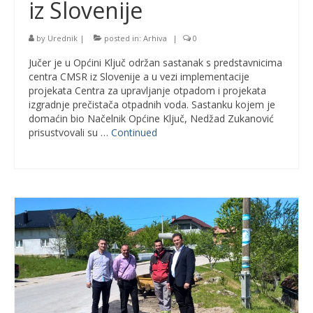
iz Slovenije
by
Urednik
|
posted in:
Arhiva
|
0
Jučer je u Općini Ključ održan sastanak s predstavnicima
centra CMSR iz Slovenije a u vezi implementacije
projekata Centra za upravljanje otpadom i projekata
izgradnje prečistača otpadnih voda. Sastanku kojem je
domaćin bio Načelnik Općine Ključ, Nedžad Zukanović
prisustvovali su …
Continued