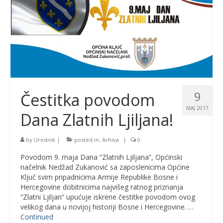
9
Čestitka povodom
MAJ 2017
Dana Zlatnih Ljiljana!
by
Urednik
|
posted in:
Arhiva
|
0
Povodom 9. maja Dana “Zlatnih Ljiljana”, Općinski
načelnik Nedžad Zukanović sa zaposlenicima Općine
Ključ svim pripadnicima Armije Republike Bosne i
Hercegovine dobitnicima najvišeg ratnog priznanja
“Zlatni Ljiljan” upućuje iskrene čestitke povodom ovog
velikog dana u novijoj historiji Bosne i Hercegovine. …
Continued