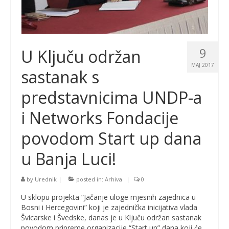
9
U Ključu održan
MAJ 2017
sastanak s
predstavnicima UNDP-a
i Networks Fondacije
povodom Start up dana
u Banja Luci!
by
Urednik
|
posted in:
Arhiva
|
0
U sklopu projekta “Jačanje uloge mjesnih zajednica u
Bosni i Hercegovini” koji je zajednička inicijativa vlada
Švicarske i Švedske, danas je u Ključu održan sastanak
povodom pripreme organizacije “Start up” dana koji će