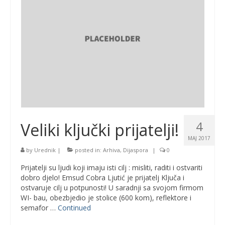
4
Veliki ključki prijatelji!
MAJ 2017
by
Urednik
|
posted in:
Arhiva
,
Dijaspora
|
0
Prijatelji su ljudi koji imaju isti cilj : misliti, raditi i ostvariti
dobro djelo! Emsud Cobra Ljutić je prijatelj Ključa i
ostvaruje cilj u potpunosti! U saradnji sa svojom firmom
WI- bau, obezbjedio je stolice (600 kom), reflektore i
semafor …
Continued