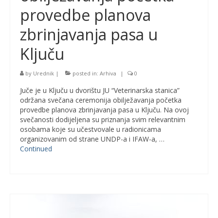
provedbe planova
zbrinjavanja pasa u
Ključu
by
Urednik
|
posted in:
Arhiva
|
0
Juče je u Ključu u dvorištu JU “Veterinarska stanica”
održana svečana ceremonija obilježavanja početka
provedbe planova zbrinjavanja pasa u Ključu. Na ovoj
svečanosti dodijeljena su priznanja svim relevantnim
osobama koje su učestvovale u radionicama
organizovanim od strane UNDP-a i IFAW-a, …
Continued