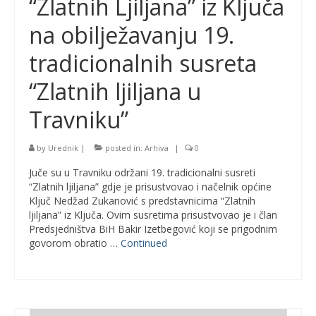
“Zlatnih Ljiljana” iz Ključa
na obilježavanju 19.
tradicionalnih susreta
“Zlatnih ljiljana u
Travniku”
by
Urednik
|
posted in:
Arhiva
|
0
Juče su u Travniku održani 19. tradicionalni susreti
“Zlatnih ljiljana” gdje je prisustvovao i načelnik općine
Ključ Nedžad Zukanović s predstavnicima “Zlatnih
ljiljana” iz Ključa. Ovim susretima prisustvovao je i član
Predsjedništva BiH Bakir Izetbegović koji se prigodnim
govorom obratio …
Continued