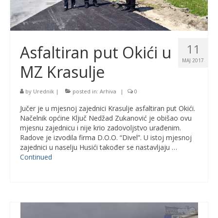
11
Asfaltiran put Okići u
MAJ 2017
MZ Krasulje
by
Urednik
|
posted in:
Arhiva
|
0
Jučer je u mjesnoj zajednici Krasulje asfaltiran put Okići.
Načelnik općine Ključ Nedžad Zukanović je obišao ovu
mjesnu zajednicu i nije krio zadovoljstvo urađenim.
Radove je izvodila firma D.O.O. “Divel”. U istoj mjesnoj
zajednici u naselju Husići također se nastavljaju …
Continued