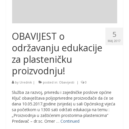
5
OBAVIJEST o
MAJ 2017
održavanju edukacije
za plasteničku
proizvodnju!
by
Urednik
|
posted in:
Obavijesti
|
0
Služba za razvoj, privredu i zajedničke poslove općine
Ključ obavještava poljoprivredne proizvođače da će se
dana 10.05.2017.godine (srijeda) u sali Općinskog vijeća
sa početkom u 1300 sati održati edukacija na temu :
„Proizvodnja u zaštićenim prostorima-plastenicima“
Predavač – dr.sc. Omer …
Continued