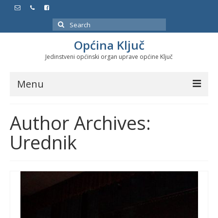
Search
for:
Općina Ključ
Jedinstveni općinski organ uprave općine Ključ
Menu
Dokumenti
Author Archives:
Službeni glasnici
Urednik
Javne nabavke
Značajni datumi i manifestacije
Program energetske efikasnosti u stambenom
sektoru