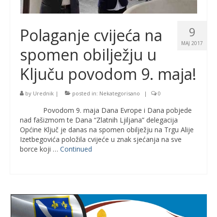
9
Polaganje cvijeća na
MAJ 2017
spomen obilježju u
Ključu povodom 9. maja!
by
Urednik
|
posted in:
Nekategorisano
|
0
Povodom 9. maja Dana Evrope i Dana pobjede
nad fašizmom te Dana “Zlatnih Ljiljana” delegacija
Općine Ključ je danas na spomen obilježju na Trgu Alije
Izetbegovića položila cvijeće u znak sjećanja na sve
borce koji …
Continued