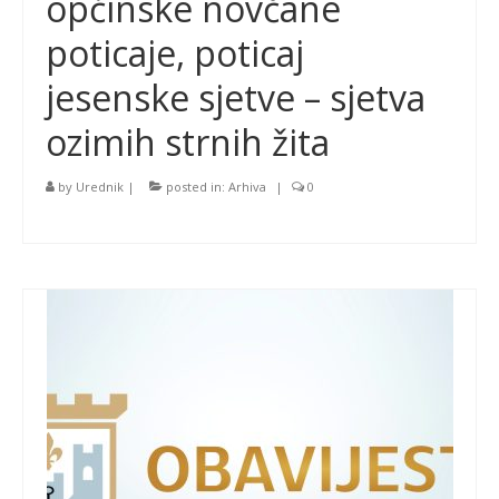
općinske novčane
poticaje, poticaj
jesenske sjetve – sjetva
ozimih strnih žita
by
Urednik
|
posted in:
Arhiva
|
0