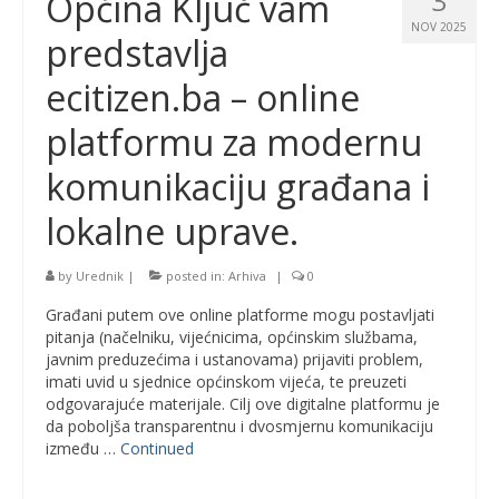
3
Općina Ključ vam
NOV 2025
predstavlja
ecitizen.ba – online
platformu za modernu
komunikaciju građana i
lokalne uprave.
by
Urednik
|
posted in:
Arhiva
|
0
Građani putem ove online platforme mogu postavljati
pitanja (načelniku, vijećnicima, općinskim službama,
javnim preduzećima i ustanovama) prijaviti problem,
imati uvid u sjednice općinskom vijeća, te preuzeti
odgovarajuće materijale. Cilj ove digitalne platformu je
da poboljša transparentnu i dvosmjernu komunikaciju
između …
Continued