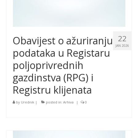
22
Obavijest o ažuriranju
JAN 2026
podataka u Registaru
poljoprivrednih
gazdinstva (RPG) i
Registru klijenata
by
Urednik
|
posted in:
Arhiva
|
0