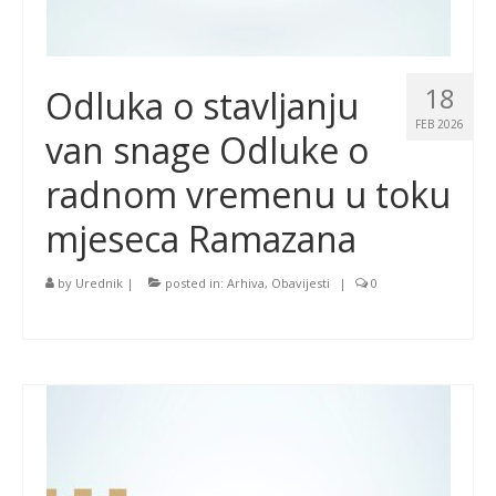
18
Odluka o stavljanju
FEB 2026
van snage Odluke o
radnom vremenu u toku
mjeseca Ramazana
by
Urednik
|
posted in:
Arhiva
,
Obavijesti
|
0