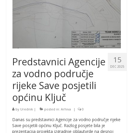
15
Predstavnici Agencije
DEC 2025
za vodno područje
rijeke Save posjetili
općinu Ključ
by
Urednik
|
posted in:
Arhiva
|
0
Danas su predstavnici Agencije za vodno područje rijeke
Save posjetili općinu Ključ. Razlog posjete bila je
prezentacija projekta izgradnje oblautvrde na desnoj