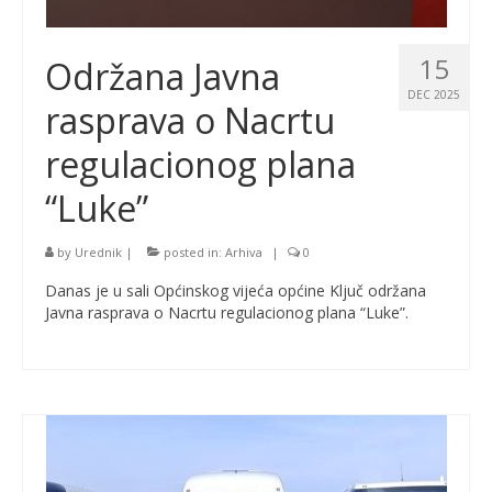
15
Održana Javna
DEC 2025
rasprava o Nacrtu
regulacionog plana
“Luke”
by
Urednik
|
posted in:
Arhiva
|
0
Danas je u sali Općinskog vijeća općine Ključ održana
Javna rasprava o Nacrtu regulacionog plana “Luke”.