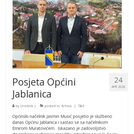
24
Posjeta Općini
APR 2026
Jablanica
by
Urednik
|
posted in:
Arhiva
|
0
Općinski načelnik Jasmin Musić posjetio je službeno
danas Općinu Jablanica i sastao se sa načelnikom
Emirom Muratovićem. Iskazano je zadovoljstvo