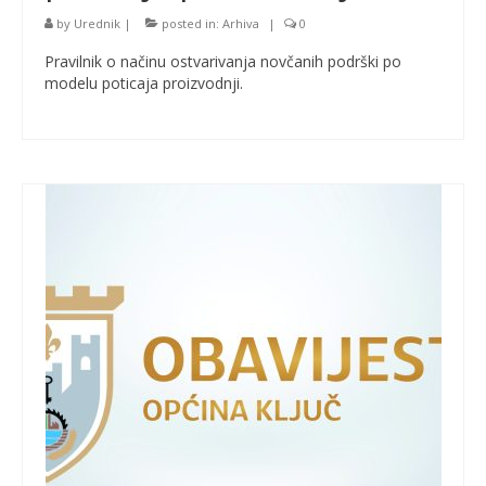
by
Urednik
|
posted in:
Arhiva
|
0
Pravilnik o načinu ostvarivanja novčanih podrški po
modelu poticaja proizvodnji.