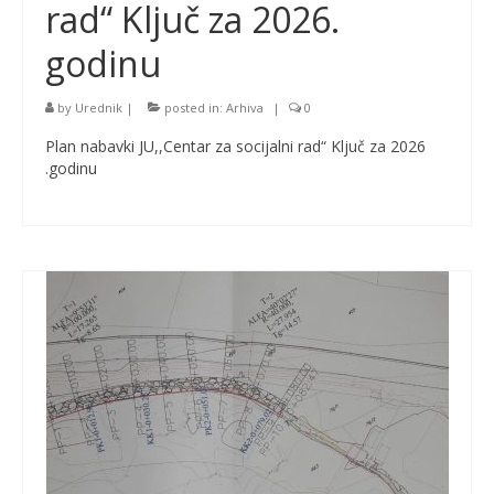
rad“ Ključ za 2026.
godinu
by
Urednik
|
posted in:
Arhiva
|
0
Plan nabavki JU,,Centar za socijalni rad“ Ključ za 2026
.godinu