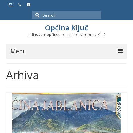
Search
for:
Općina Ključ
Jedinstveni općinski organ uprave općine Ključ
Menu
Dokumenti
Arhiva
Službeni glasnici
Javne nabavke
Značajni datumi i manifestacije
Program energetske efikasnosti u stambenom
sektoru