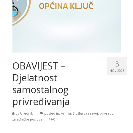
3
OBAVIJEST –
NOV 2025
Djelatnost
samostalnog
privređivanja
by
Urednik
|
posted in:
Arhiva
,
Služba za razvoj, privredu i
zajedničke poslove
|
0