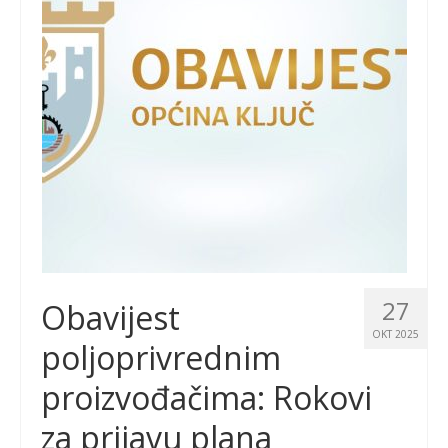
27
Obavijest
OKT 2025
poljoprivrednim
proizvođačima: Rokovi
za prijavu plana