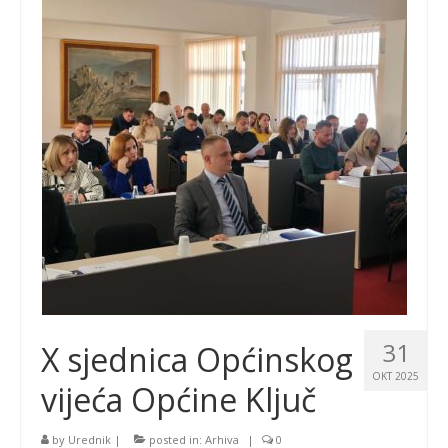
31
X sjednica Općinskog
OKT 2025
vijeća Općine Ključ
by
Urednik
|
posted in:
Arhiva
|
0