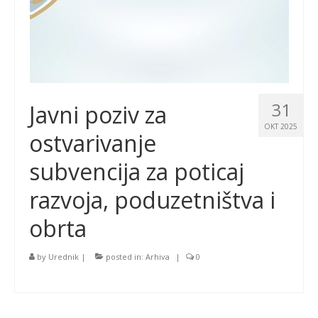
31
Javni poziv za
OKT 2025
ostvarivanje
subvencija za poticaj
razvoja, poduzetništva i
obrta
by
Urednik
|
posted in:
Arhiva
|
0