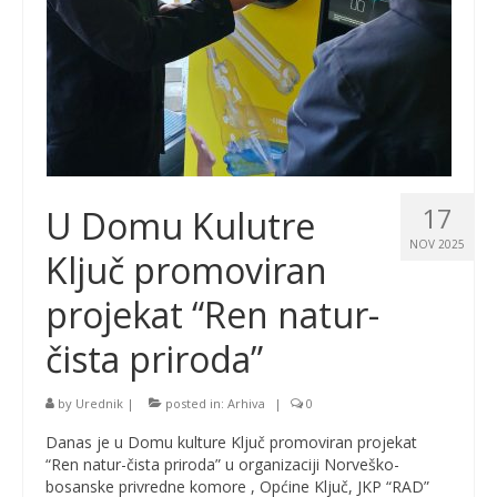
17
U Domu Kulutre
NOV 2025
Ključ promoviran
projekat “Ren natur-
čista priroda”
by
Urednik
|
posted in:
Arhiva
|
0
Danas je u Domu kulture Ključ promoviran projekat
“Ren natur-čista priroda” u organizaciji Norveško-
bosanske privredne komore , Općine Ključ, JKP “RAD”