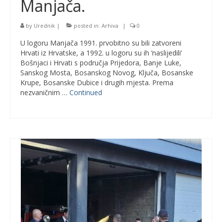
Manjača.
by
Urednik
|
posted in:
Arhiva
|
0
U logoru Manjača 1991. prvobitno su bili zatvoreni
Hrvati iz Hrvatske, a 1992. u logoru su ih ‘naslijedili’
Bošnjaci i Hrvati s područja Prijedora, Banje Luke,
Sanskog Mosta, Bosanskog Novog, Ključa, Bosanske
Krupe, Bosanske Dubice i drugih mjesta. Prema
nezvaničnim …
Continued