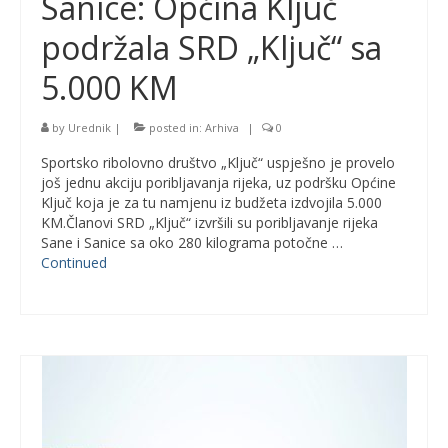
Sanice: Općina Ključ
podržala SRD „Ključ“ sa
5.000 KM
by
Urednik
|
posted in:
Arhiva
|
0
Sportsko ribolovno društvo „Ključ“ uspješno je provelo
još jednu akciju poribljavanja rijeka, uz podršku Općine
Ključ koja je za tu namjenu iz budžeta izdvojila 5.000
KM.Članovi SRD „Ključ“ izvršili su poribljavanje rijeka
Sane i Sanice sa oko 280 kilograma potočne …
Continued