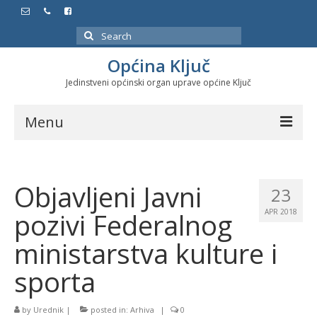
Search
for:
Općina Ključ
Jedinstveni općinski organ uprave općine Ključ
Menu
Dokumenti
Objavljeni Javni
Službeni glasnici
23
pozivi Federalnog
APR 2018
Javne nabavke
ministarstva kulture i
Značajni datumi i manifestacije
sporta
Program energetske efikasnosti u stambenom
sektoru
by
Urednik
|
posted in:
Arhiva
|
0