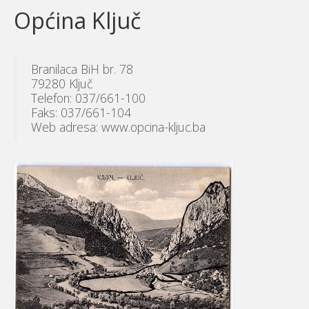
Općina Ključ
Branilaca BiH br. 78
79280 Ključ
Telefon: 037/661-100
Faks: 037/661-104
Web adresa: www.opcina-kljuc.ba