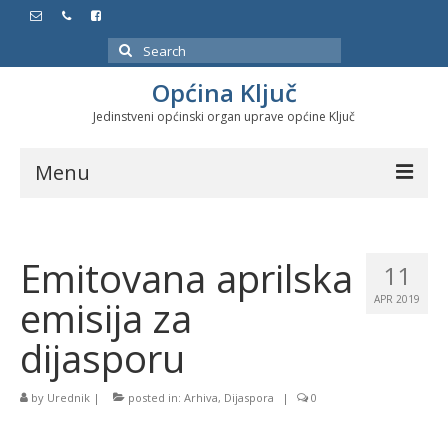
Search
for:
Općina Ključ
Jedinstveni općinski organ uprave općine Ključ
Menu
Dokumenti
Emitovana aprilska
Službeni glasnici
11
emisija za
APR 2019
Javne nabavke
dijasporu
Značajni datumi i manifestacije
Program energetske efikasnosti u stambenom
by
Urednik
|
posted in:
Arhiva
,
Dijaspora
|
0
sektoru