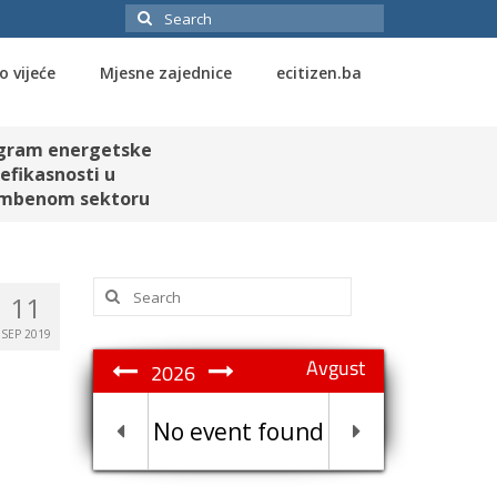
Search
for:
o vijeće
Mjesne zajednice
ecitizen.ba
gram energetske
efikasnosti u
mbenom sektoru
Search
11
for:
SEP 2019
Avgust
2026
No event found