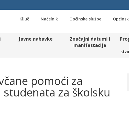
Ključ
Načelnik
Općinske službe
Općinsk
i
Javne nabavke
Značajni datumi i
Pro
manifestacije
sta
ovčane pomoći za
a studenata za školsku