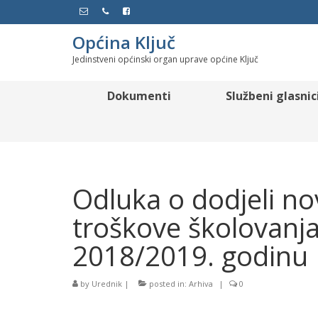
Općina Ključ
Jedinstveni općinski organ uprave općine Ključ
Dokumenti
Službeni glasnic
Odluka o dodjeli n
troškove školovanj
2018/2019. godinu
by
Urednik
|
posted in:
Arhiva
|
0