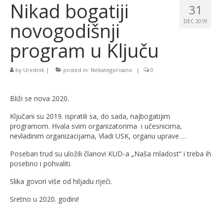
Nikad bogatiji
31
novogodišnji
DEC 2019
program u Ključu
by
Urednik
|
posted in:
Nekategorisano
|
0
Bliži se nova 2020.
Ključani su 2019. ispratili sa, do sada, najbogatijim
programom. Hvala svim organizatorima i učesnicima,
nevladinim organizacijama, Vladi USK, organu uprave …
Poseban trud su uložili članovi KUD-a „Naša mladost“ i treba ih
posebno i pohvaliti.
Slika govori više od hiljadu riječi.
Sretno u 2020. godini!