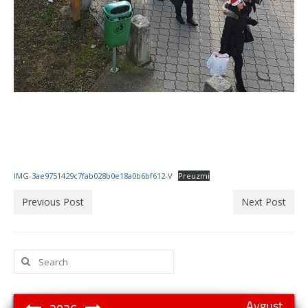
IMG-3ae9751429c7fab028b0e18a0b6bf612-V
Preuzmi
Previous Post
Next Post
Search
for:
Avgust