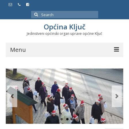
Search
for:
Općina Ključ
Jedinstveni općinski organ uprave općine Ključ
Menu
Dokumenti
Službeni glasnici
Javne nabavke
Značajni datumi i manifestacije
Program energetske efikasnosti u stambenom
sektoru