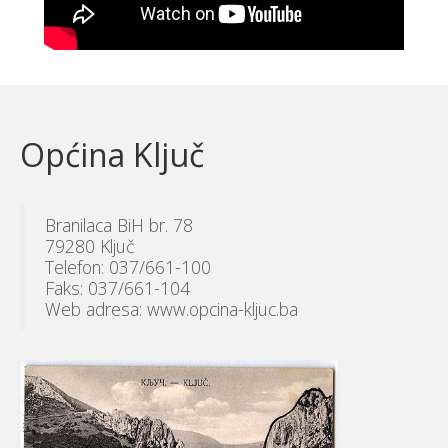
Općina Ključ
Branilaca BiH br. 78
79280 Ključ
Telefon: 037/661-100
Faks: 037/661-104
Web adresa: www.opcina-kljuc.ba