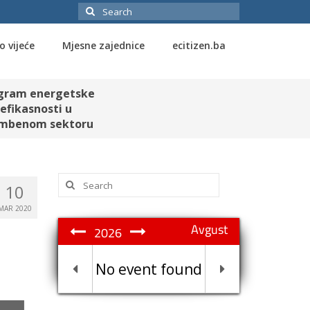
Search
for:
o vijeće
Mjesne zajednice
ecitizen.ba
gram energetske
efikasnosti u
mbenom sektoru
Search
10
for:
MAR 2020
Avgust
2026
No event found