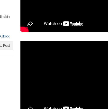
dinskih
A.docx
t Post