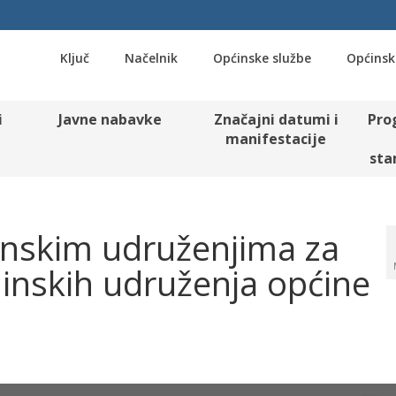
Ključ
Načelnik
Općinske službe
Općinsk
i
Javne nabavke
Značajni datumi i
Pro
manifestacije
sta
nskim udruženjima za
dinskih udruženja općine