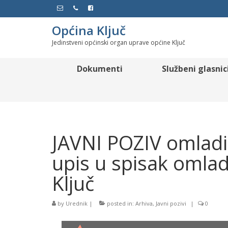
Općina Ključ
Jedinstveni općinski organ uprave općine Ključ
Dokumenti
Službeni glasnic
JAVNI POZIV omladi
upis u spisak omla
Ključ
by
Urednik
|
posted in:
Arhiva
,
Javni pozivi
|
0