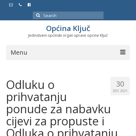
Search
for:
Općina Ključ
Jedinstveni općinski organ uprave općine Ključ
Menu
Dokumenti
Odluku o
Službeni glasnici
30
prihvatanju
DEC 2021
Javne nabavke
ponude za nabavku
Značajni datumi i manifestacije
cijevi za propuste i
Program energetske efikasnosti u stambenom
sektoru
Odluka o prihvatanju