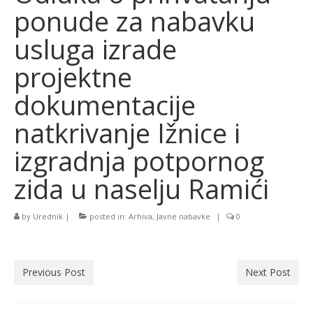
ponude za nabavku
usluga izrade
projektne
dokumentacije
natkrivanje Ižnice i
izgradnja potpornog
zida u naselju Ramići
by
Urednik
|
posted in:
Arhiva
,
Javne nabavke
|
0
Previous Post
Next Post