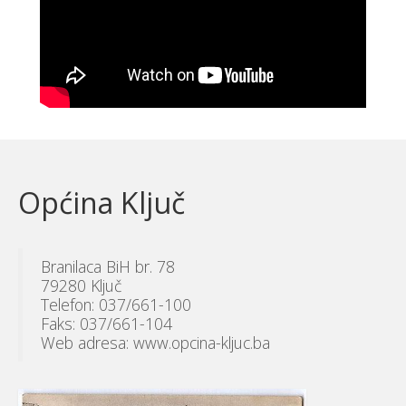
Općina Ključ
Branilaca BiH br. 78
79280 Ključ
Telefon: 037/661-100
Faks: 037/661-104
Web adresa: www.opcina-kljuc.ba