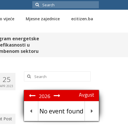
Search
for:
o vijeće
Mjesne zajednice
ecitizen.ba
gram energetske
efikasnosti u
mbenom sektoru
Search
25
for:
APR 2023
Avgust
2026
No event found
t Post