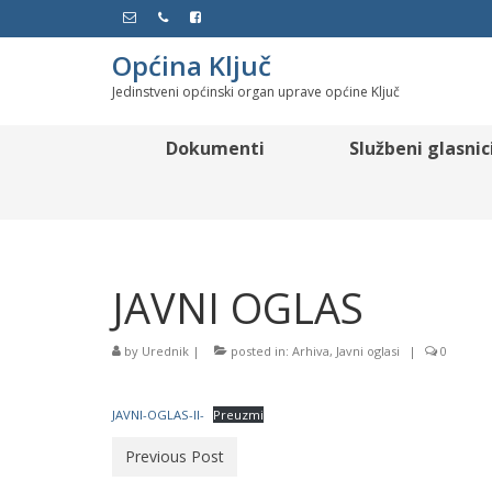
Općina Ključ
Jedinstveni općinski organ uprave općine Ključ
Dokumenti
Službeni glasnic
JAVNI OGLAS
by
Urednik
|
posted in:
Arhiva
,
Javni oglasi
|
0
JAVNI-OGLAS-II-
Preuzmi
Previous Post