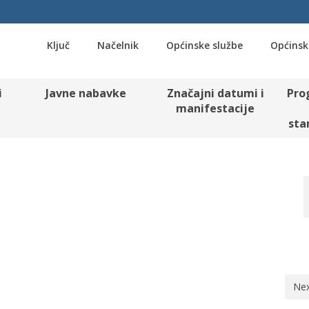
Ključ
Načelnik
Općinske službe
Općinsk
i
Javne nabavke
Značajni datumi i
Pro
manifestacije
sta
Nex