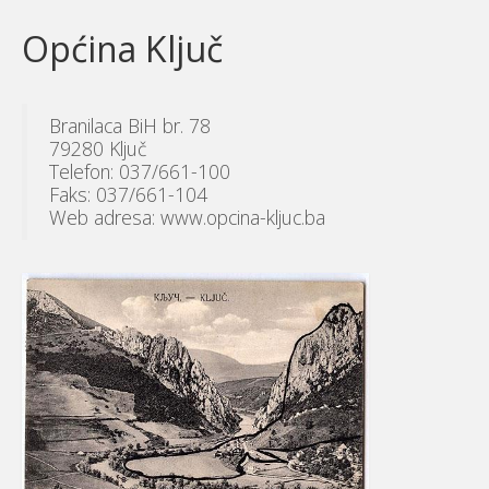
Općina Ključ
Branilaca BiH br. 78
79280 Ključ
Telefon: 037/661-100
Faks: 037/661-104
Web adresa: www.opcina-kljuc.ba