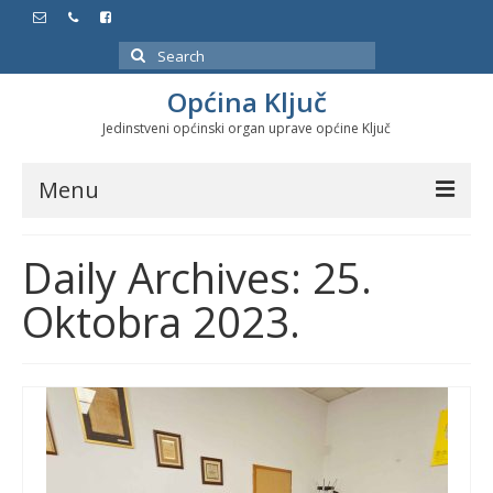
Search
for:
Općina Ključ
Jedinstveni općinski organ uprave općine Ključ
Menu
Dokumenti
Daily Archives: 25.
Službeni glasnici
Oktobra 2023.
Javne nabavke
Značajni datumi i manifestacije
Program energetske efikasnosti u stambenom
sektoru