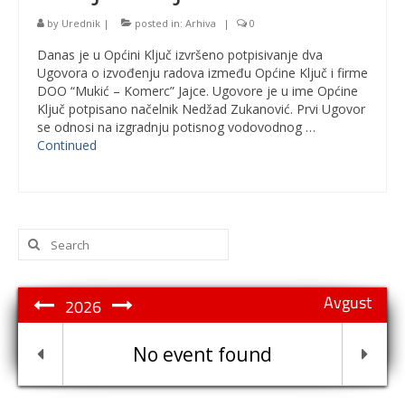
by
Urednik
|
posted in:
Arhiva
|
0
Danas je u Općini Ključ izvršeno potpisivanje dva
Ugovora o izvođenju radova između Općine Ključ i firme
DOO “Mukić – Komerc” Jajce. Ugovore je u ime Općine
Ključ potpisano načelnik Nedžad Zukanović. Prvi Ugovor
se odnosi na izgradnju potisnog vodovodnog …
Continued
Search
for:
Avgust
2026
No event found