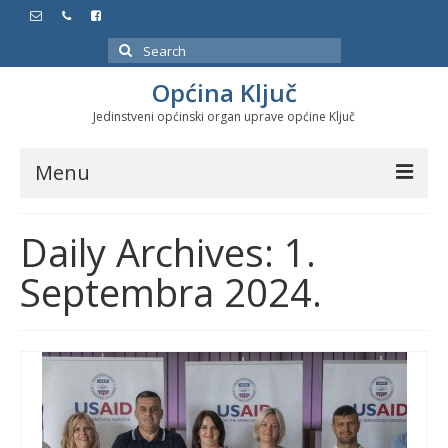
Search
for:
Općina Ključ
Jedinstveni općinski organ uprave općine Ključ
Menu
Dokumenti
Daily Archives: 1.
Službeni glasnici
Septembra 2024.
Javne nabavke
Značajni datumi i manifestacije
Program energetske efikasnosti u stambenom
sektoru