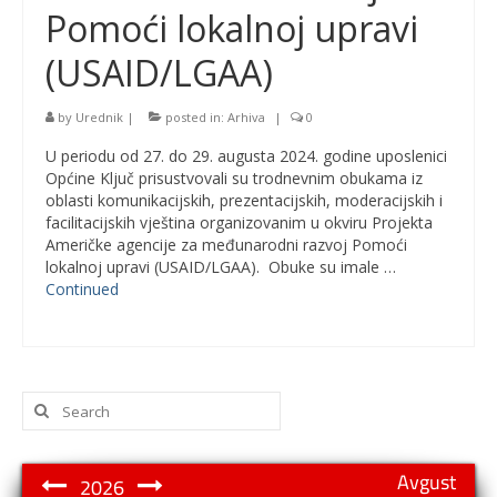
Pomoći lokalnoj upravi
(USAID/LGAA)
by
Urednik
|
posted in:
Arhiva
|
0
U periodu od 27. do 29. augusta 2024. godine uposlenici
Općine Ključ prisustvovali su trodnevnim obukama iz
oblasti komunikacijskih, prezentacijskih, moderacijskih i
facilitacijskih vještina organizovanim u okviru Projekta
Američke agencije za međunarodni razvoj Pomoći
lokalnoj upravi (USAID/LGAA). Obuke su imale …
Continued
Search
for:
Avgust
2026