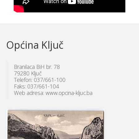
Općina Ključ
Branilaca BiH br. 78
79280 Ključ
Telefon: 037/661-100
Faks: 037/661-104
Web adresa: www.opcina-kljuc.ba