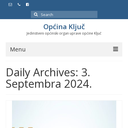
Search
for:
Općina Ključ
Jedinstveni općinski organ uprave općine Ključ
Menu
Dokumenti
Daily Archives: 3.
Službeni glasnici
Septembra 2024.
Javne nabavke
Značajni datumi i manifestacije
Program energetske efikasnosti u stambenom
sektoru