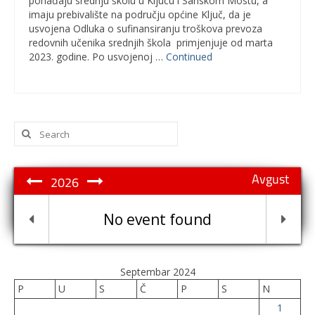
pohađaju srednju školu u Ključu i Sanskom Mostu, a
imaju prebivalište na području općine Ključ, da je
usvojena Odluka o sufinansiranju troškova prevoza
redovnih učenika srednjih škola primjenjuje od marta
2023. godine. Po usvojenoj …
Continued
Search
for:
Avgust
2026
No event found
Septembar 2024
P
U
S
Č
P
S
N
1