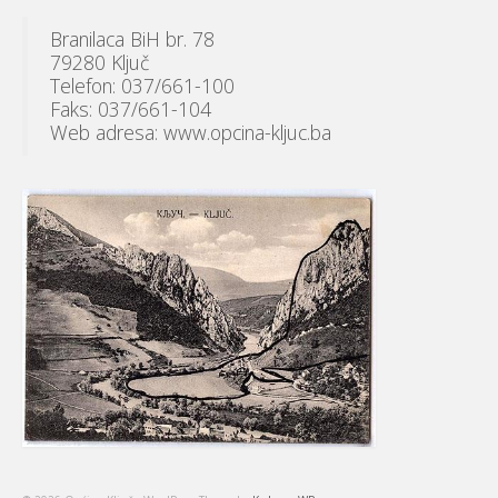
Branilaca BiH br. 78
79280 Ključ
Telefon: 037/661-100
Faks: 037/661-104
Web adresa: www.opcina-kljuc.ba