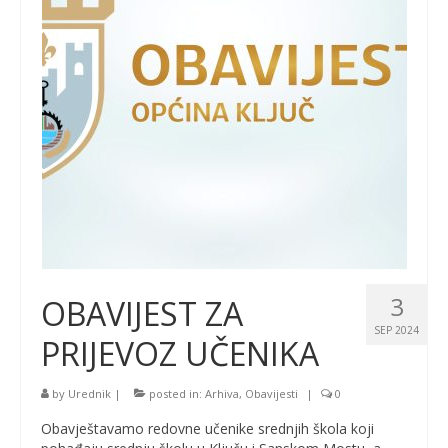
3
OBAVIJEST ZA
SEP 2024
PRIJEVOZ UČENIKA
by
Urednik
|
posted in:
Arhiva
,
Obavijesti
|
0
Obavještavamo redovne učenike srednjih škola koji