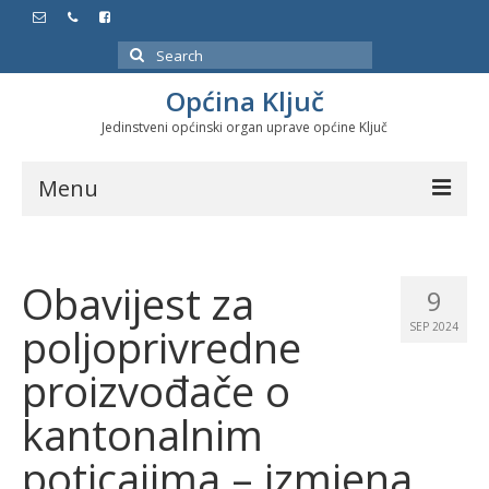
Search
for:
Općina Ključ
Jedinstveni općinski organ uprave općine Ključ
Menu
Dokumenti
Obavijest za
Službeni glasnici
9
poljoprivredne
SEP 2024
Javne nabavke
proizvođače o
Značajni datumi i manifestacije
kantonalnim
Program energetske efikasnosti u stambenom
sektoru
poticajima – izmjena