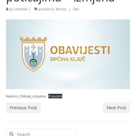
by
Urednik
|
posted in:
Arhiva
|
0
Kanton_Odluka_izmjene
Preuzmi
Previous Post
Next Post
Search