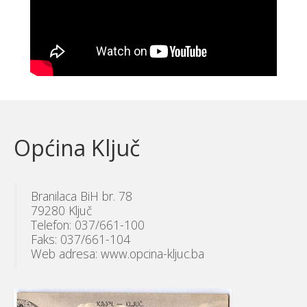
Općina Ključ
Branilaca BiH br. 78
79280 Ključ
Telefon: 037/661-100
Faks: 037/661-104
Web adresa: www.opcina-kljuc.ba