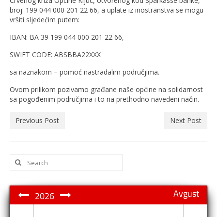
Crvenog križa Općine Ključ, otvorenog kod Sparkasse banke,
broj: 199 044 000 201 22 66, a uplate iz inostranstva se mogu
vršiti sljedećim putem:
IBAN: BA 39 199 044 000 201 22 66,
SWIFT CODE: ABSBBA22XXX
sa naznakom – pomoć nastradalim područjima.
Ovom prilikom pozivamo građane naše općine na solidarnost
sa pogođenim područjima i to na prethodno navedeni način.
Previous Post
Next Post
Search
for:
Avgust
2026