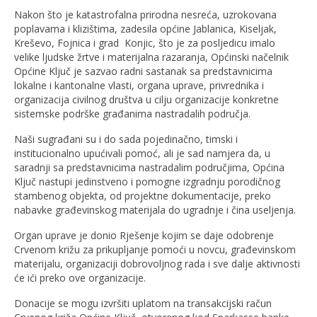
Nakon što je katastrofalna prirodna nesreća, uzrokovana
poplavama i klizištima, zadesila općine Jablanica, Kiseljak,
Kreševo, Fojnica i grad Konjic, što je za posljedicu imalo
velike ljudske žrtve i materijalna razaranja, Općinski načelnik
Općine Ključ je sazvao radni sastanak sa predstavnicima
lokalne i kantonalne vlasti, organa uprave, privrednika i
organizacija civilnog društva u cilju organizacije konkretne
sistemske podrške građanima nastradalih područja.
Naši sugrađani su i do sada pojedinačno, timski i
institucionalno upućivali pomoć, ali je sad namjera da, u
saradnji sa predstavnicima nastradalim područjima, Općina
Ključ nastupi jedinstveno i pomogne izgradnju porodičnog
stambenog objekta, od projektne dokumentacije, preko
nabavke građevinskog materijala do ugradnje i čina useljenja.
Organ uprave je donio Rješenje kojim se daje odobrenje
Crvenom križu za prikupljanje pomoći u novcu, građevinskom
materijalu, organizaciji dobrovoljnog rada i sve dalje aktivnosti
će ići preko ove organizacije.
Donacije se mogu izvršiti uplatom na transakcijski račun