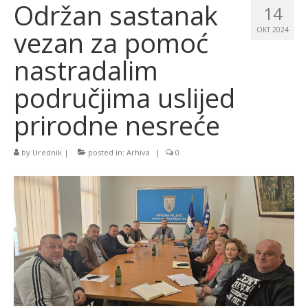
Održan sastanak
14
vezan za pomoć
OKT 2024
nastradalim
područjima uslijed
prirodne nesreće
by
Urednik
|
posted in:
Arhiva
|
0