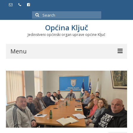
Search
for:
Općina Ključ
Jedinstveni općinski organ uprave općine Ključ
Menu
Dokumenti
Službeni glasnici
Javne nabavke
Značajni datumi i manifestacije
Program energetske efikasnosti u stambenom
sektoru