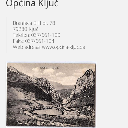
Općina Ključ
Branilaca BiH br. 78
79280 Ključ
Telefon: 037/661-100
Faks: 037/661-104
Web adresa: www.opcina-kljuc.ba