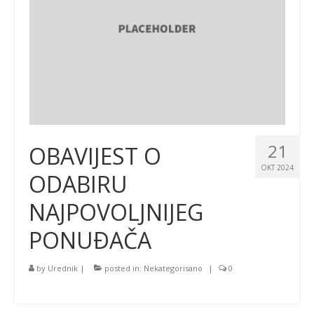
21
OBAVIJEST O
OKT 2024
ODABIRU
NAJPOVOLJNIJEG
PONUÐAČA
by
Urednik
|
posted in:
Nekategorisano
|
0