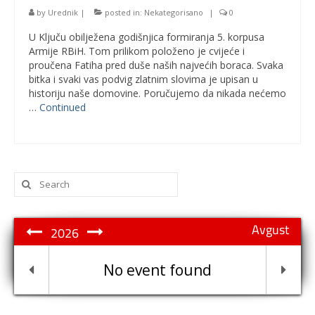
by
Urednik
|
posted in:
Nekategorisano
|
0
U Ključu obilježena godišnjica formiranja 5. korpusa
Armije RBiH. Tom prilikom položeno je cvijeće i
proučena Fatiha pred duše naših najvećih boraca. Svaka
bitka i svaki vas podvig zlatnim slovima je upisan u
historiju naše domovine. Poručujemo da nikada nećemo
…
Continued
Search
for:
Avgust
2026
No event found