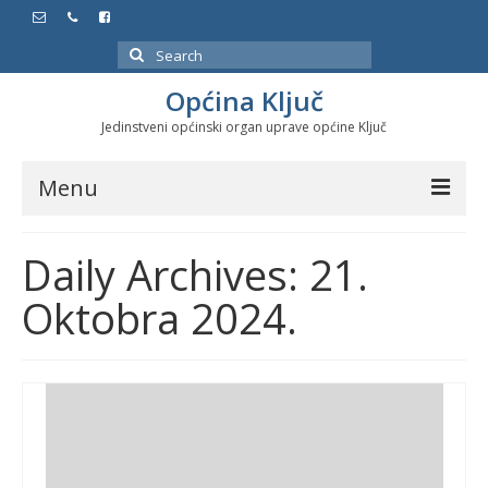
Search
for:
Općina Ključ
Jedinstveni općinski organ uprave općine Ključ
Menu
Dokumenti
Daily Archives: 21.
Službeni glasnici
Oktobra 2024.
Javne nabavke
Značajni datumi i manifestacije
Program energetske efikasnosti u stambenom
sektoru