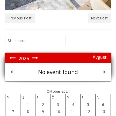
Previous Post
Next Post
Search
for:
Avgust
2026
No event found
Oktobar 2024
P
U
S
Č
P
S
N
1
2
3
4
5
6
7
8
9
10
11
12
13