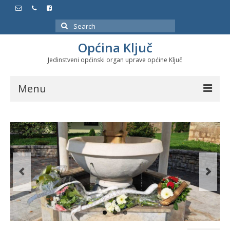
Search
for:
Općina Ključ
Jedinstveni općinski organ uprave općine Ključ
Menu
Dokumenti
Službeni glasnici
Javne nabavke
Značajni datumi i manifestacije
Program energetske efikasnosti u stambenom
sektoru