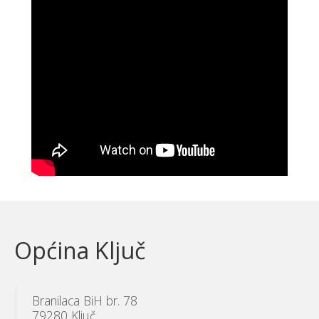
Općina Ključ
Branilaca BiH br. 78
79280 Ključ