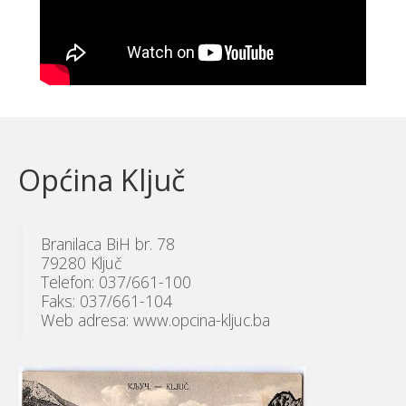
Općina Ključ
Branilaca BiH br. 78
79280 Ključ
Telefon: 037/661-100
Faks: 037/661-104
Web adresa: www.opcina-kljuc.ba