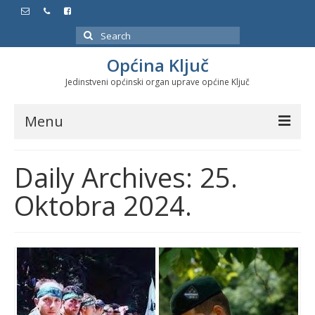
Search
for:
Općina Ključ
Jedinstveni općinski organ uprave općine Ključ
Menu
Dokumenti
Daily Archives: 25.
Službeni glasnici
Oktobra 2024.
Javne nabavke
Značajni datumi i manifestacije
Program energetske efikasnosti u stambenom
sektoru