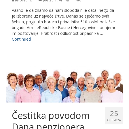
by
Urednik
|
posted in:
Arhiva
|
0
Važno je da znamo da nam sloboda nije data, nego da
je izborena uz najveće žrtve. Danas se sjećamo svih
šehida, poginulih boraca i pripadnika 510. oslobodilačke
brigade ArmijeRepublike Bosne i Hercegovine i odajemo
im poštovanje. Hrabrost i odlučnost pripadnika …
Continued
25
Čestitka povodom
OKT 2024
Dana penzionera