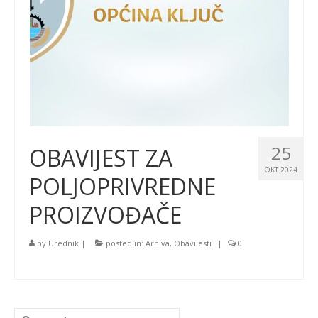
25
OBAVIJEST ZA
OKT 2024
POLJOPRIVREDNE
PROIZVOĐAČE
by
Urednik
|
posted in:
Arhiva
,
Obavijesti
|
0
Search