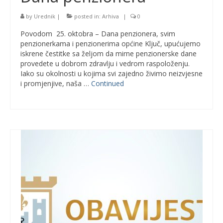
by
Urednik
|
posted in:
Arhiva
|
0
Povodom 25. oktobra – Dana penzionera, svim
penzionerkama i penzionerima općine Ključ, upućujemo
iskrene čestitke sa željom da mirne penzionerske dane
provedete u dobrom zdravlju i vedrom raspoloženju.
Iako su okolnosti u kojima svi zajedno živimo neizvjesne
i promjenjive, naša …
Continued