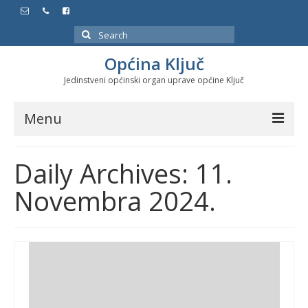
Search
for:
Općina Ključ
Jedinstveni općinski organ uprave općine Ključ
Menu
Dokumenti
Daily Archives: 11.
Službeni glasnici
Novembra 2024.
Javne nabavke
Značajni datumi i manifestacije
Program energetske efikasnosti u stambenom
sektoru