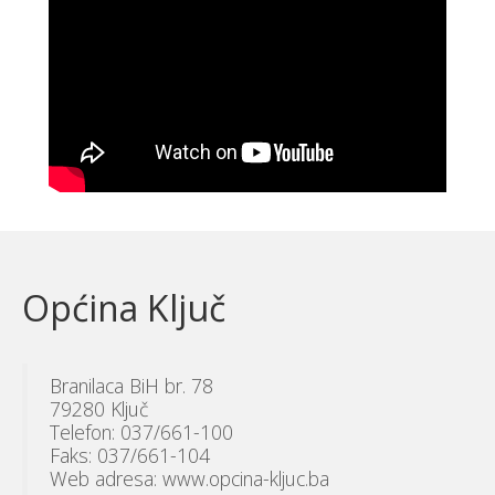
Općina Ključ
Branilaca BiH br. 78
79280 Ključ
Telefon: 037/661-100
Faks: 037/661-104
Web adresa: www.opcina-kljuc.ba