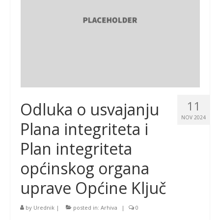
11
Odluka o usvajanju
NOV 2024
Plana integriteta i
Plan integriteta
općinskog organa
uprave Općine Ključ
by
Urednik
|
posted in:
Arhiva
|
0