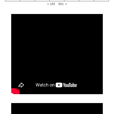
« okt
dec »