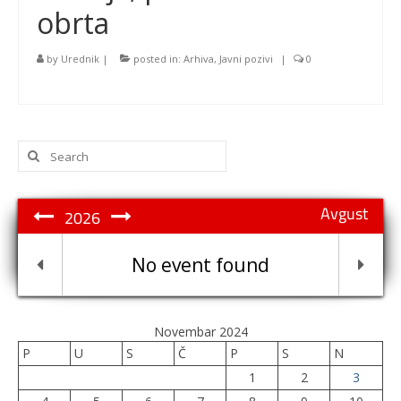
obrta
by
Urednik
|
posted in:
Arhiva
,
Javni pozivi
|
0
Search
for:
Avgust
2026
No event found
Novembar 2024
P
U
S
Č
P
S
N
1
2
3