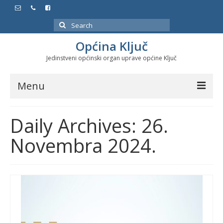
Search
for:
Općina Ključ
Jedinstveni općinski organ uprave općine Ključ
Menu
Dokumenti
Daily Archives: 26.
Službeni glasnici
Novembra 2024.
Javne nabavke
Značajni datumi i manifestacije
Program energetske efikasnosti u stambenom
sektoru