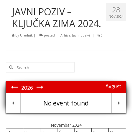
28
JAVNI POZIV –
NOV 2024
KLJUČKA ZIMA 2024.
by
Urednik
|
posted in:
Arhiva
,
Javni pozivi
|
0
Search
for:
Avgust
2026
No event found
Novembar 2024