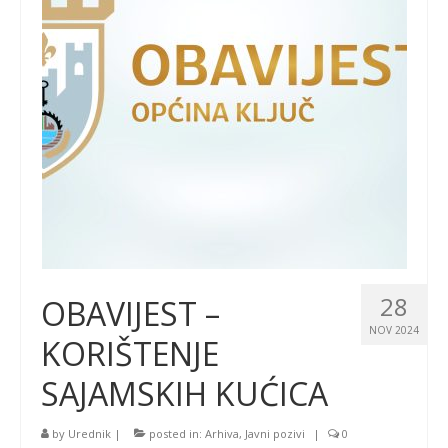
28
OBAVIJEST –
NOV 2024
KORIŠTENJE
SAJAMSKIH KUĆICA
by
Urednik
|
posted in:
Arhiva
,
Javni pozivi
|
0