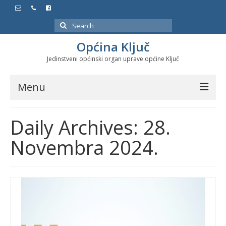
Search
for:
Općina Ključ
Jedinstveni općinski organ uprave općine Ključ
Menu
Dokumenti
Daily Archives: 28.
Službeni glasnici
Novembra 2024.
Javne nabavke
Značajni datumi i manifestacije
Program energetske efikasnosti u stambenom
sektoru