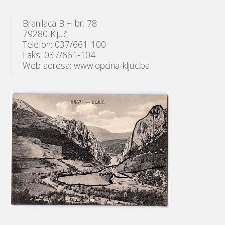
Branilaca BiH br. 78
79280 Ključ
Telefon: 037/661-100
Faks: 037/661-104
Web adresa: www.opcina-kljuc.ba