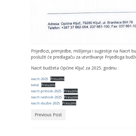
Prijedlozi, primjedbe, mišljenja i sugestije na Nacrt b
poslužit će predlagaču za utvrđivanje Prijedloga budž
Nacrt budžeta Općine Ključ za 2025. godinu :
nacrt-2025
Preuzmi
tekst
Preuzmi
nacrt-prihodi-2025
Preuzmi
nacrt-rashodi-2025
Preuzmi
nacrt-sluzbe-2025
Preuzmi
Previous Post