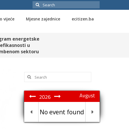
Search
for:
o vijeće
Mjesne zajednice
ecitizen.ba
gram energetske
efikasnosti u
mbenom sektoru
Search
for:
Avgust
2026
No event found