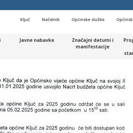
Ključ
Načelnik
Općinske službe
Općinsk
i
Javne nabavke
Značajni datumi i
Pro
manifestacije
sta