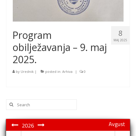
8
Program
MAJ 2025
obilježavanja – 9. maj
2025.
by
Urednik
|
posted in:
Arhiva
|
0
Search
for:
Avgust
2026