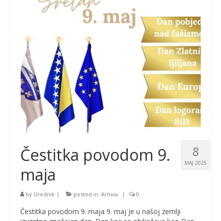
8
Čestitka povodom 9.
MAJ 2025
maja
by
Urednik
|
posted in:
Arhiva
|
0
Čestitka povodom 9. maja 9. maj je u našoj zemlji