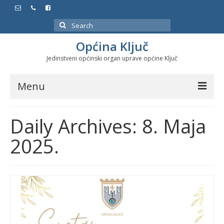
Search
for:
Općina Ključ
Jedinstveni općinski organ uprave općine Ključ
Menu
Dokumenti
Daily Archives: 8. Maja
Službeni glasnici
2025.
Javne nabavke
Značajni datumi i manifestacije
Program energetske efikasnosti u stambenom
sektoru