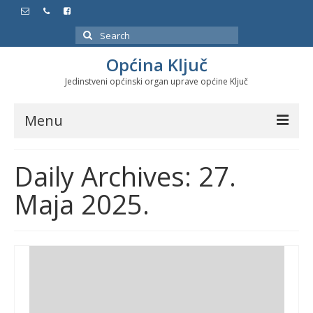
Search
for:
Općina Ključ
Jedinstveni općinski organ uprave općine Ključ
Menu
Dokumenti
Daily Archives: 27.
Službeni glasnici
Maja 2025.
Javne nabavke
Značajni datumi i manifestacije
Program energetske efikasnosti u stambenom
sektoru