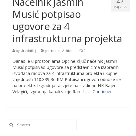
Načelnik Jasmin
MAJ 2025
Musić potpisao
ugovore za 4
infrastrukturna projekta
by
Urednik
|
posted in:
Arhiva
|
0
Danas je u prostorijama Općine Ključ načelnik Jasmin
Musić potpisivao ugovore sa predstavnicima izabranih
izvođača radova za 4 infrastrukturna projekta ukupne
vrijednosti 110.839,36 KM Potpisani ugovori odnose se
na projekte: Izgradnja rasvjete na stadionu NK Bajer
Velagići, Izgradnja kanalizacije Ramići, …
Continued
Search
for: