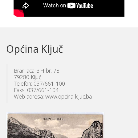
Općina Ključ
Branilaca BiH br. 78
79280 Ključ
Telefon: 037/661-100
Faks: 037/661-104
Web adresa: www.opcina-kljuc.ba