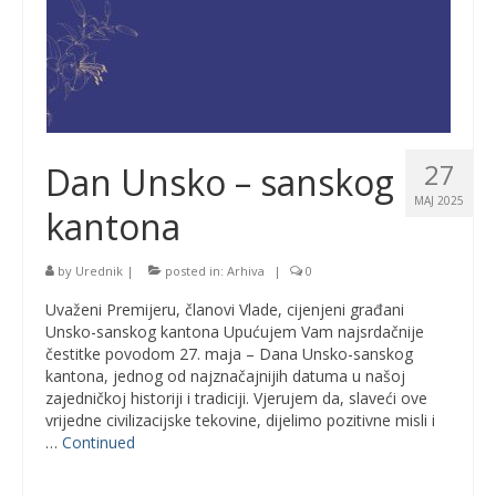
27
Dan Unsko – sanskog
MAJ 2025
kantona
by
Urednik
|
posted in:
Arhiva
|
0
Uvaženi Premijeru, članovi Vlade, cijenjeni građani
Unsko-sanskog kantona Upućujem Vam najsrdačnije
čestitke povodom 27. maja – Dana Unsko-sanskog
kantona, jednog od najznačajnijih datuma u našoj
zajedničkoj historiji i tradiciji. Vjerujem da, slaveći ove
vrijedne civilizacijske tekovine, dijelimo pozitivne misli i
…
Continued