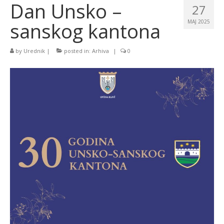
Dan Unsko –
27
sanskog kantona
MAJ 2025
by
Urednik
|
posted in:
Arhiva
|
0