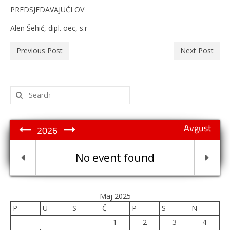
PREDSJEDAVAJUĆI OV
Alen Šehić, dipl. oec, s.r
Previous Post
Next Post
Search
for:
Avgust
2026
No event found
Maj 2025
P
U
S
Č
P
S
N
1
2
3
4