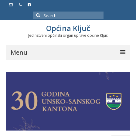
Search
for:
Općina Ključ
Jedinstveni općinski organ uprave općine Ključ
Menu
Dokumenti
Službeni glasnici
Javne nabavke
Značajni datumi i manifestacije
Program energetske efikasnosti u stambenom
sektoru