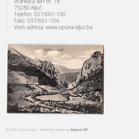
Branilaca BiH br. 78
79280 Ključ
Telefon: 037/661-100
Faks: 037/661-104
Web adresa: www.opcina-kljuc.ba
© 2026 Općina Ključ - WordPress Theme by
Kadence WP