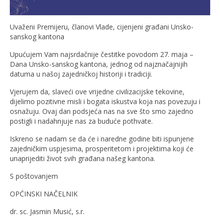
Uvaženi Premijeru, članovi Vlade, cijenjeni građani Unsko-
sanskog kantona
Upućujem Vam najsrdačnije čestitke povodom 27. maja –
Dana Unsko-sanskog kantona, jednog od najznačajnijih
datuma u našoj zajedničkoj historiji i tradiciji.
Vjerujem da, slaveći ove vrijedne civilizacijske tekovine,
dijelimo pozitivne misli i bogata iskustva koja nas povezuju i
osnažuju. Ovaj dan podsjeća nas na sve što smo zajedno
postigli i nadahnjuje nas za buduće pothvate.
Iskreno se nadam se da će i naredne godine biti ispunjene
zajedničkim uspjesima, prosperitetom i projektima koji će
unaprijediti život svih građana našeg kantona.
S poštovanjem
OPĆINSKI NAČELNIK
dr. sc. Jasmin Musić, s.r.