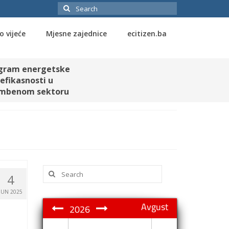
Search
for:
o vijeće
Mjesne zajednice
ecitizen.ba
gram energetske
efikasnosti u
mbenom sektoru
Search
4
for:
JUN 2025
Avgust
2026