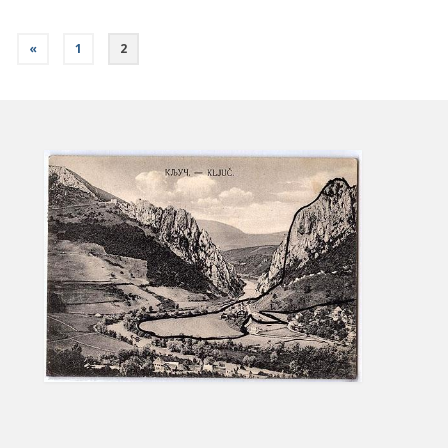
«
1
2