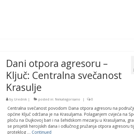
Dani otpora agresoru –
Ključ: Centralna svečanost
Krasulje
by
Urednik
|
posted in:
Nekategorisano
|
0
Centralna svečanost povodom Dana otpora agresoru na područj
općine Ključ održana je na Krasuljama. Polaganjem cvijeća na S
ploču na Dujkovoj bari i na šehidskom mezarju u Krasuljama, gra
se prisjetili herojskih dana i odlučnog pružanja otpora agresoru t
proteklog …
Continued