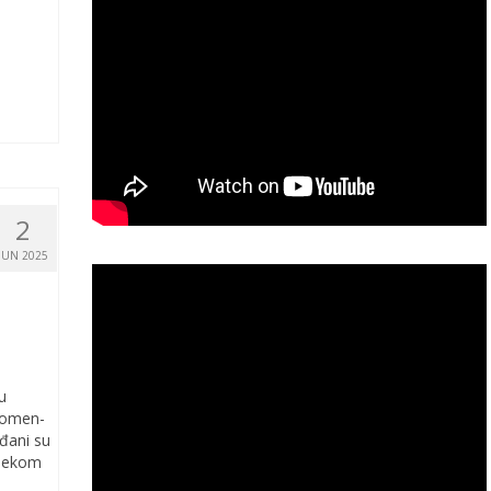
2
JUN 2025
u
pomen-
đani su
ijekom