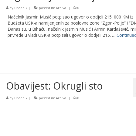
by
Urednik
|
posted in:
Arhiva
|
0
Načelnik Jasmin Musić potpisao ugovor o dodjeli 215. 000 KM iz
Budžeta USK-a namijenjenih za poslovne zone “Zgon-Polje” i “DI-
Danas su, u Bihaću, načelnik Jasmin Musić i Armin Kardašević, mi
privrede u vladi USK-a potpisali ugovor o dodjeli 215. …
Continue
Obavijest: Okrugli sto
by
Urednik
|
posted in:
Arhiva
|
0