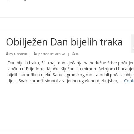
Obilježen Dan bijelih traka
by
Urednik
|
posted in:
Arhiva
|
0
Dan bijelih traka, 31. maj, dan sjećanja na nedužne žrtve počinjen
zločina u Prijedoru i Ključu. Ključani su mirnom šetnjom i bacanj
bijelih karanfila u rijeku Sanu s gradskog mosta odali počast ubij
djeci. Svaki karanfil simbolizira jedno ugašeno djetinjstvo, …
Cont