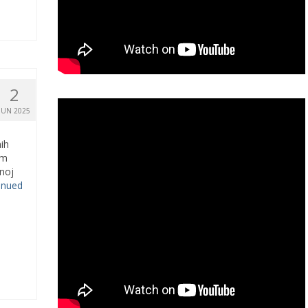
2
JUN 2025
ih
em
enoj
inued