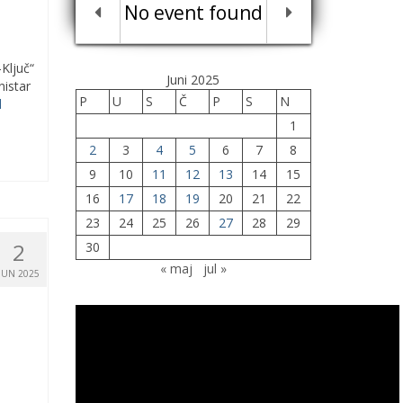
No event found
Ključ“
Juni 2025
nistar
P
U
S
Č
P
S
N
d
1
2
3
4
5
6
7
8
9
10
11
12
13
14
15
16
17
18
19
20
21
22
23
24
25
26
27
28
29
2
30
« maj
jul »
JUN 2025