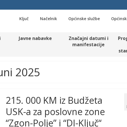
Ključ
Načelnik
Općinske službe
Općinsk
i
Javne nabavke
Značajni datumi i
Pro
manifestacije
sta
uni 2025
215. 000 KM iz Budžeta
USK-a za poslovne zone
“Zgon-Polje” i “DI-Ključ“