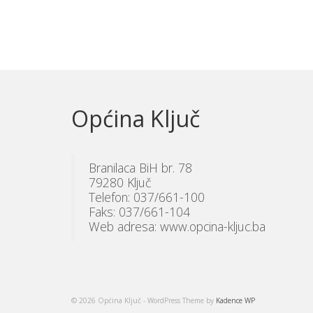
Posts
pagination
Općina Ključ
Branilaca BiH br. 78
79280 Ključ
Telefon: 037/661-100
Faks: 037/661-104
Web adresa: www.opcina-kljuc.ba
© 2026 Općina Ključ - WordPress Theme by
Kadence WP