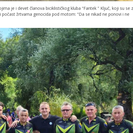
jima je i devet članova biciklističkog kluba “Fantek ” Ključ, koji su se z
i počast žrtvama genocida pod motom: “Da se nikad ne ponovi i ne