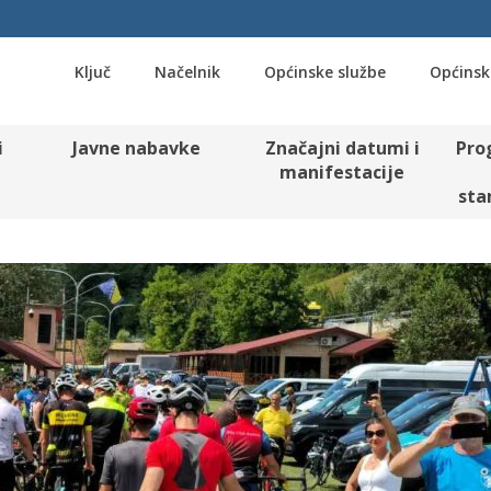
Ključ
Načelnik
Općinske službe
Općinsk
i
Javne nabavke
Značajni datumi i
Pro
manifestacije
sta