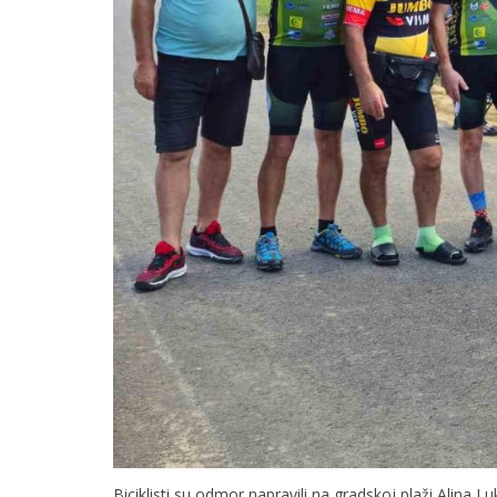
Biciklisti su odmor napravili na gradskoj plaži Alina L