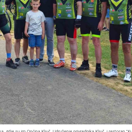
uka, gdje su im Općina Ključ, Udruženje privrednika Ključ, i restoran “Ku