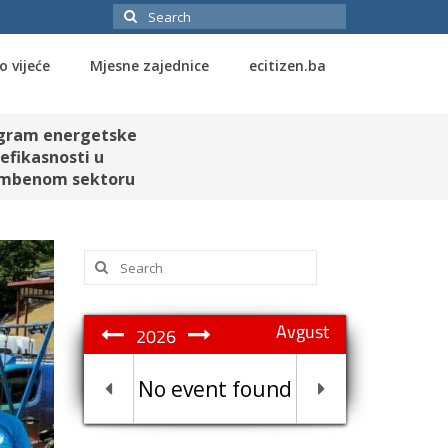
Search
for:
o vijeće
Mjesne zajednice
ecitizen.ba
gram energetske
efikasnosti u
mbenom sektoru
Search
for:
Avgust
2026
No event found