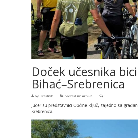
Doček učesnika bici
Bihać–Srebrenica
by
Urednik
|
posted in:
Arhiva
|
0
Jučer su predstavnici Općine Ključ, zajedno sa građan
Srebrenica.