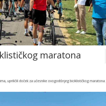
klističkog maratona
ima, upriličili doček za učesnike ovogodišnjeg biciklističkog maratona