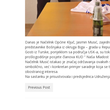
Danas je Načelnik Općine Ključ, Jasmin Musić, zaje
predstavnike Bošnjaka iz okruga Biga – grada u Repub
Gosti iz Turske, porijeklom sa područja USK-a, su tok
prošlogodišnje posjete članova KUD ” Naša Mladost ” Klj
Načelnik Musić istakao je značaj održavanja ovakvih s
simbolično, već i konkretan primjer saradnje koja se
obostranog interesa.
Na sastanku je prisustvovala i predsjednica Udružen
Previous Post