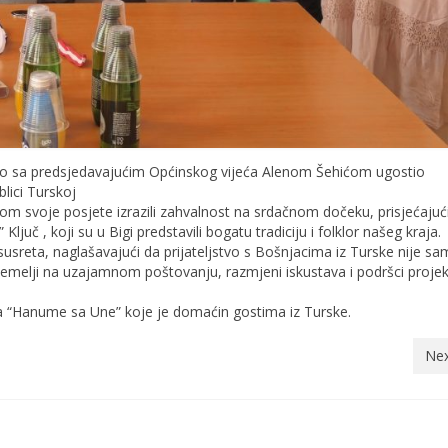
dno sa predsjedavajućim Općinskog vijeća Alenom Šehićom ugostio
lici Turskoj
om svoje posjete izrazili zahvalnost na srdačnom dočeku, prisjećajuć
uč , koji su u Bigi predstavili bogatu tradiciju i folklor našeg kraja.
usreta, naglašavajući da prijateljstvo s Bošnjacima iz Turske nije s
 temelji na uzajamnom poštovanju, razmjeni iskustava i podršci proje
ja “Hanume sa Une” koje je domaćin gostima iz Turske.
Nex