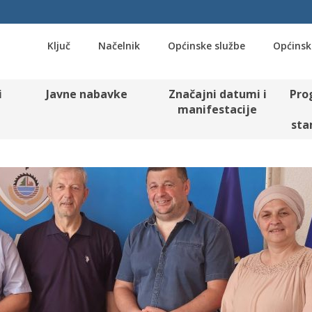
Ključ
Načelnik
Općinske službe
Općinsk
i
Javne nabavke
Značajni datumi i
Pro
manifestacije
sta