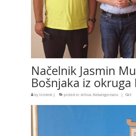
Načelnik Jasmin Mu
Bošnjaka iz okruga 
by
Urednik
|
posted in:
Arhiva
,
Nekategorisano
|
0