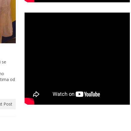
i se
amo
ktima od
t Post