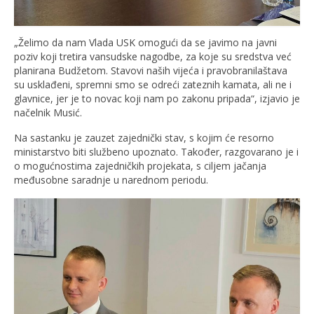
„Želimo da nam Vlada USK omogući da se javimo na javni
poziv koji tretira vansudske nagodbe, za koje su sredstva već
planirana Budžetom. Stavovi naših vijeća i pravobranilaštava
su usklađeni, spremni smo se odreći zateznih kamata, ali ne i
glavnice, jer je to novac koji nam po zakonu pripada“, izjavio je
načelnik Musić.
Na sastanku je zauzet zajednički stav, s kojim će resorno
ministarstvo biti službeno upoznato. Također, razgovarano je i
o mogućnostima zajedničkih projekata, s ciljem jačanja
međusobne saradnje u narednom periodu.