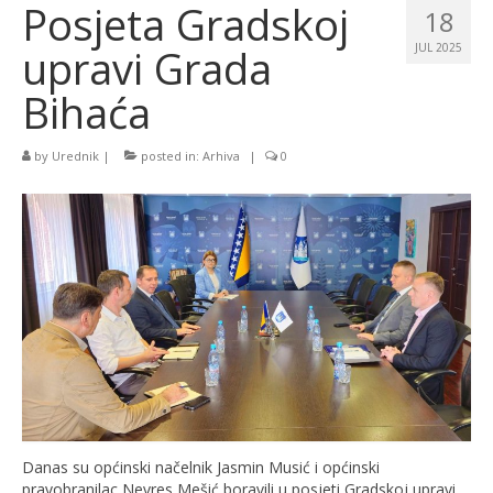
Posjeta Gradskoj
18
upravi Grada
JUL 2025
Bihaća
by
Urednik
|
posted in:
Arhiva
|
0
Danas su općinski načelnik Jasmin Musić i općinski
pravobranilac Nevres Mešić boravili u posjeti Gradskoj upravi