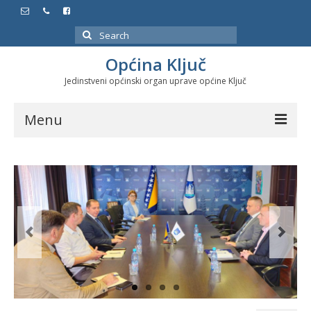
Search
for:
Općina Ključ
Jedinstveni općinski organ uprave općine Ključ
Menu
Dokumenti
Službeni glasnici
Javne nabavke
Značajni datumi i manifestacije
Program energetske efikasnosti u stambenom
sektoru