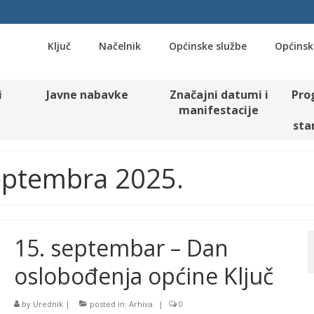
Ključ
Načelnik
Općinske službe
Općinsk
i
Javne nabavke
Značajni datumi i
Pro
manifestacije
sta
Septembra 2025.
15. septembar – Dan
oslobođenja općine Ključ
by
Urednik
|
posted in:
Arhiva
|
0