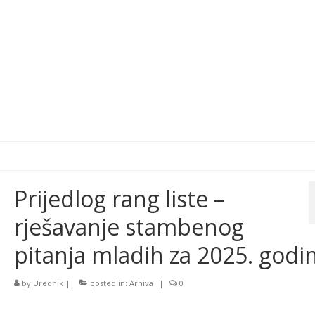
Prijedlog rang liste –
rješavanje stambenog
pitanja mladih za 2025. godi
by
Urednik
|
posted in:
Arhiva
|
0