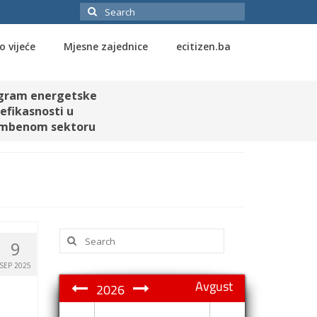
Search
for:
o vijeće
Mjesne zajednice
ecitizen.ba
gram energetske
efikasnosti u
mbenom sektoru
Search
9
for:
SEP 2025
Avgust
2026