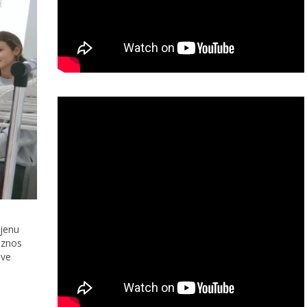
mjenu
Iznos
ove