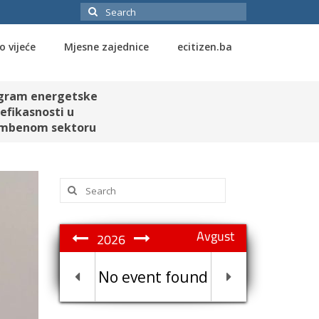
Search
for:
o vijeće
Mjesne zajednice
ecitizen.ba
gram energetske
efikasnosti u
mbenom sektoru
Search
for:
Avgust
2026
No event found