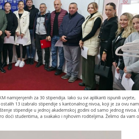
 namijenjenih za 30 stipendija. Iako su svi aplikanti ispunili uvjete,
 ostalih 13 izabralo stipendije s kantonalnog nivoa, koji je za ovu na
rištenje stipendije u jednoj akademskoj godini od samo jednog nivoa. 
o doći studentima, a svakako i njihovim roditeljima. Želimo da vam 