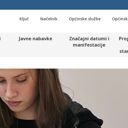
Ključ
Načelnik
Općinske službe
Općinsk
i
Javne nabavke
Značajni datumi i
Pro
manifestacije
sta