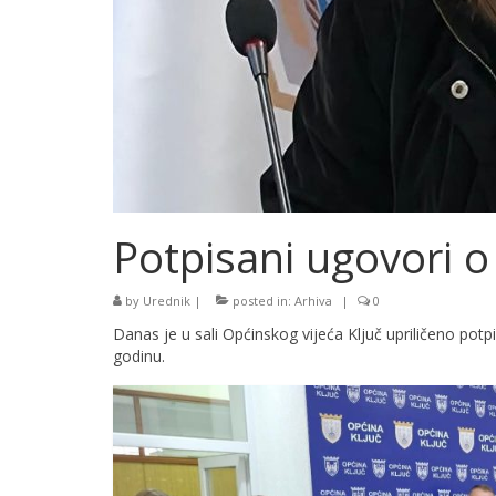
Potpisani ugovori o 
by
Urednik
|
posted in:
Arhiva
|
0
Danas je u sali Općinskog vijeća Ključ upriličeno pot
godinu.