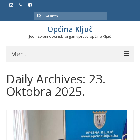
Search
for:
Općina Ključ
Jedinstveni općinski organ uprave općine Ključ
Menu
Dokumenti
Daily Archives: 23.
Službeni glasnici
Oktobra 2025.
Javne nabavke
Značajni datumi i manifestacije
Program energetske efikasnosti u stambenom
sektoru