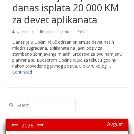
danas isplata 20 000 KM
za devet aplikanata
by
Urednik
|
posted in:
Arhiva
|
0
Danas je u Općini Ključ održan prijem za devet naših
mladih sugrađana, aplikanata na javni poziv za
stambeno zbrinjavanje mladih. Sredstva za ovu namjenu
planirana su Budžetom Općine Ključ za tekuću godinu i
nakon provedenog javnog poziva, u okviru kojeg …
Continued
Search
for:
Avgust
2026