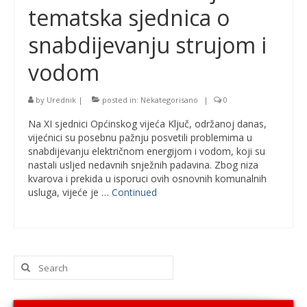
tematska sjednica o
snabdijevanju strujom i
vodom
by
Urednik
|
posted in:
Nekategorisano
|
0
Na XI sjednici Općinskog vijeća Ključ, održanoj danas,
vijećnici su posebnu pažnju posvetili problemima u
snabdijevanju električnom energijom i vodom, koji su
nastali usljed nedavnih snježnih padavina. Zbog niza
kvarova i prekida u isporuci ovih osnovnih komunalnih
usluga, vijeće je …
Continued
Search
for: