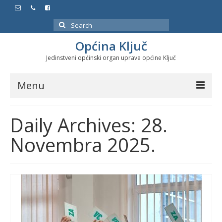
Search
for:
Općina Ključ
Jedinstveni općinski organ uprave općine Ključ
Menu
Dokumenti
Daily Archives: 28.
Službeni glasnici
Novembra 2025.
Javne nabavke
Značajni datumi i manifestacije
Program energetske efikasnosti u stambenom
sektoru