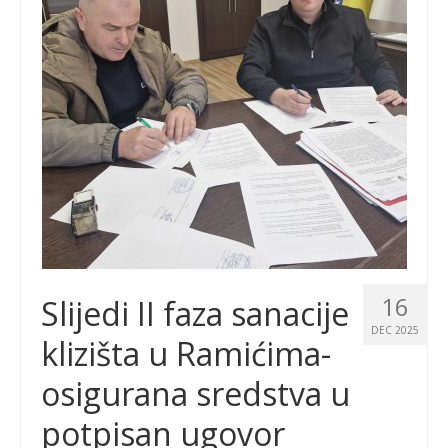
16
Slijedi II faza sanacije
DEC 2025
klizišta u Ramićima-
osigurana sredstva u
potpisan ugovor