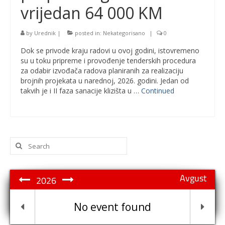
vrijedan 64 000 KM
by
Urednik
|
posted in:
Nekategorisano
|
0
Dok se privode kraju radovi u ovoj godini, istovremeno
su u toku pripreme i provođenje tenderskih procedura
za odabir izvođača radova planiranih za realizaciju
brojnih projekata u narednoj, 2026. godini. Jedan od
takvih je i II faza sanacije klizišta u …
Continued
Search
for:
Avgust
2026
No event found