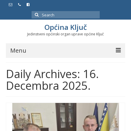
Search
for:
Općina Ključ
Jedinstveni općinski organ uprave općine Ključ
Menu
Dokumenti
Daily Archives: 16.
Službeni glasnici
Decembra 2025.
Javne nabavke
Značajni datumi i manifestacije
Program energetske efikasnosti u stambenom
sektoru