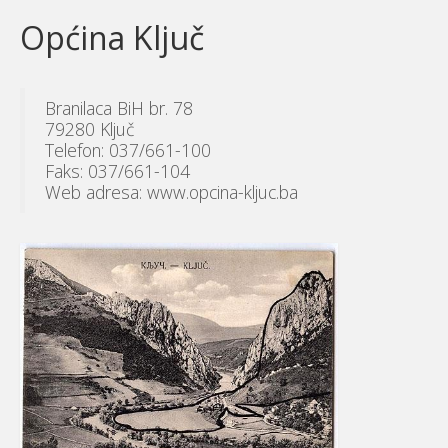
Općina Ključ
Branilaca BiH br. 78
79280 Ključ
Telefon: 037/661-100
Faks: 037/661-104
Web adresa: www.opcina-kljuc.ba