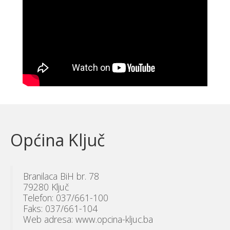
Općina Ključ
Branilaca BiH br. 78
79280 Ključ
Telefon: 037/661-100
Faks: 037/661-104
Web adresa: www.opcina-kljuc.ba