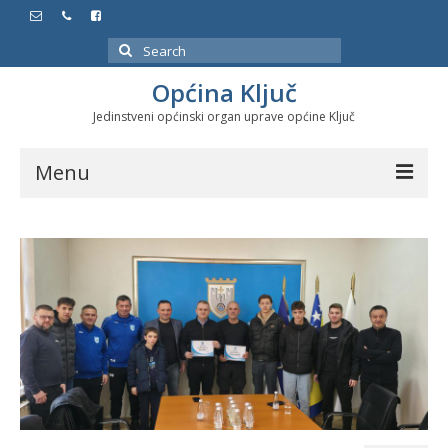
Search
for:
Općina Ključ
Jedinstveni općinski organ uprave općine Ključ
Menu
Dokumenti
Službeni glasnici
Javne nabavke
Značajni datumi i manifestacije
Program energetske efikasnosti u stambenom
sektoru