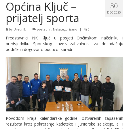
Općina Ključ –
30
prijatelj sporta
DEC 2025
by
Urednik
|
posted in:
Nekategorisano
|
0
Predstavnici NK Ključ u posjeti Općinskom načelniku i
predsjedniku Sportskog saveza-zahvalnost za dosadašnju
podršku i dogovor o budućoj saradnji
Povodom kraja kalendarske godine, ostvarenih zapaženih
rezultata kroz pokretanje kadetske i juniorske selekcije, ali i