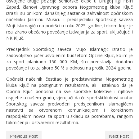
osvojene druge pozicije seniorske ekipe u Drugoj ligi FBiH
Zapad, članovi Upravnog odbora Nogometnog kluba Ključ
izrazili su prilikom današnjeg sastanka zahvalnost općinskom
načelniku Jasminu Musiću i predsjedniku Sportskog saveza
Muji Islamagiću na podršci u toku 2025. godine, tokom koje je
realizirano obećano povećanje izdvajanja za sport, uključujući i
NK Ključ.
Predsjednik Sportskog saveza Mujo Islamagić izrazio je
zadovoljstvo jučer usvojenim budžetom Općine Ključ, kojim je
za sport planirano 150 000 KM, što predstavlja dodatno
povećanje i to za skoro 50 % u odnosu na prošlu 2024. godinu.
Općinski načelnik čestitao je predstavnicima Nogometnog
kluba Ključ na postignutim rezultatima, ali i istaknuo da je
Općina Ključ ponosna na sve sportske kolektive i njihove
uspjehe u našem gradu, vjerujući da će sportski klubovi unutar
Sportskog saveza predvođeni predsjednikom Islamagićem
nastaviti sa otvorenom komunikacijom i korektnom
raspodjelom novca za sport u skladu sa potrebama, rangom
takmičenja i ostvarenim rezultatima.
Previous Post
Next Post