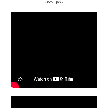
« nov
jan »