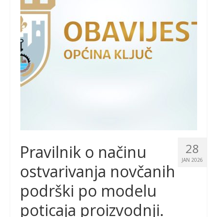
28
Pravilnik o načinu
JAN 2026
ostvarivanja novčanih
podrški po modelu
poticaja proizvodnji.