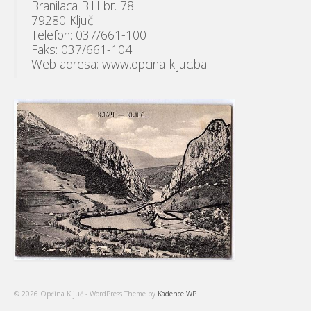
Branilaca BiH br. 78
79280 Ključ
Telefon: 037/661-100
Faks: 037/661-104
Web adresa: www.opcina-kljuc.ba
© 2026 Općina Ključ - WordPress Theme by
Kadence WP