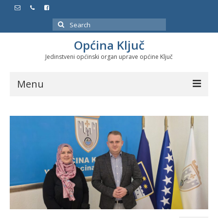
Search
for:
Općina Ključ
Jedinstveni općinski organ uprave općine Ključ
Menu
Dokumenti
Službeni glasnici
Javne nabavke
Značajni datumi i manifestacije
Program energetske efikasnosti u stambenom
sektoru