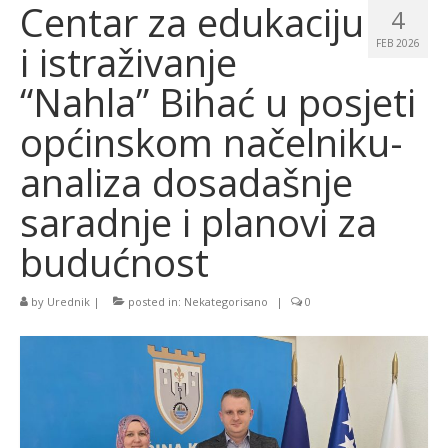
Centar za edukaciju
4
i istraživanje
FEB 2026
“Nahla” Bihać u posjeti
općinskom načelniku-
analiza dosadašnje
saradnje i planovi za
budućnost
by
Urednik
|
posted in:
Nekategorisano
|
0