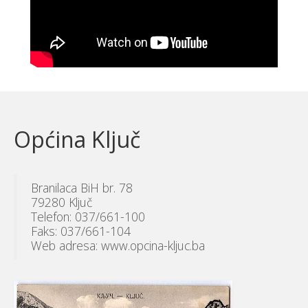
Općina Ključ
Branilaca BiH br. 78
79280 Ključ
Telefon: 037/661-100
Faks: 037/661-104
Web adresa: www.opcina-kljuc.ba