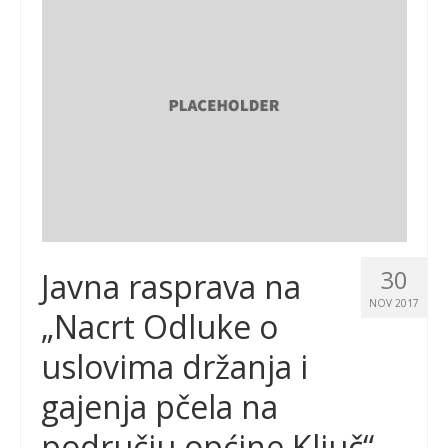
30
Javna rasprava na
NOV 2017
„Nacrt Odluke o
uslovima držanja i
gajenja pčela na
području općine Ključ“