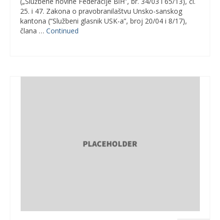
(„Službene novine Federacije BiH”, br. 34/03 i 65/13), čl.
25. i 47. Zakona o pravobranilaštvu Unsko-sanskog
kantona (“Službeni glasnik USK-a”, broj 20/04 i 8/17),
člana …
Continued