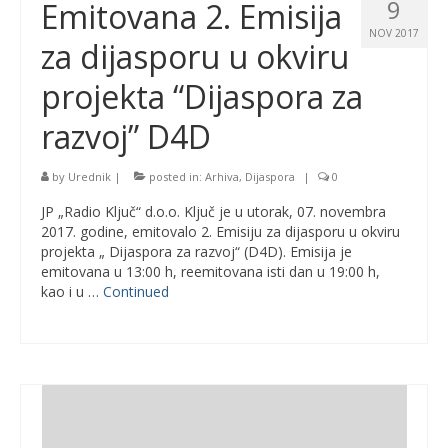
9
Emitovana 2. Emisija
NOV 2017
za dijasporu u okviru
projekta “Dijaspora za
razvoj” D4D
by
Urednik
|
posted in:
Arhiva
,
Dijaspora
|
0
JP „Radio Ključ“ d.o.o. Ključ je u utorak, 07. novembra
2017. godine, emitovalo 2. Emisiju za dijasporu u okviru
projekta „ Dijaspora za razvoj“ (D4D). Emisija je
emitovana u 13:00 h, reemitovana isti dan u 19:00 h,
kao i u …
Continued