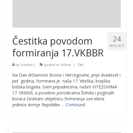
24
Čestitka povodom
NOV 2017
formiranja 17.VKBBR
by
Urednik
|
posted in:
Arhiva
|
0
Na Dan državnosti Bosne i Hercegovine, prije dvadeset i
pet godina, formirana je naša 17. Viteška, krajiška
brdska brigada. Svim pripadnicima, našim VITEZOVIMA
17. VKBBR, a posebno porodicama Šehida i poginulih
boraca čestitam obljetnicu formiranja ove elitne
jedinice Armije Republike …
Continued