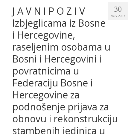
30
J A V N I P O Z I V
NOV 2017
Izbjeglicama iz Bosne
i Hercegovine,
raseljenim osobama u
Bosni i Hercegovini i
povratnicima u
Federaciju Bosne i
Hercegovine za
podnošenje prijava za
obnovu i rekonstrukciju
stambenih jedinica u