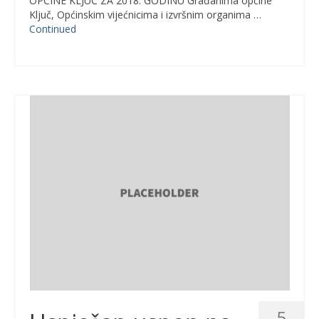
OPĆINE KLJUČ ZA 2018. GODINU Građanima općine
Ključ, Općinskim vijećnicima i izvršnim organima …
Continued
5