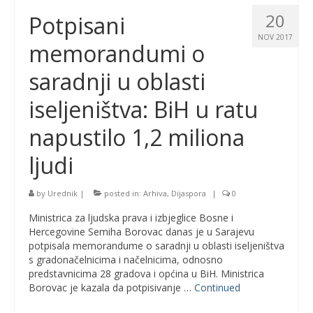
20
Potpisani
NOV 2017
memorandumi o
saradnji u oblasti
iseljeništva: BiH u ratu
napustilo 1,2 miliona
ljudi
by
Urednik
|
posted in:
Arhiva
,
Dijaspora
|
0
Ministrica za ljudska prava i izbjeglice Bosne i
Hercegovine Semiha Borovac danas je u Sarajevu
potpisala memorandume o saradnji u oblasti iseljeništva
s gradonačelnicima i načelnicima, odnosno
predstavnicima 28 gradova i općina u BiH. Ministrica
Borovac je kazala da potpisivanje …
Continued