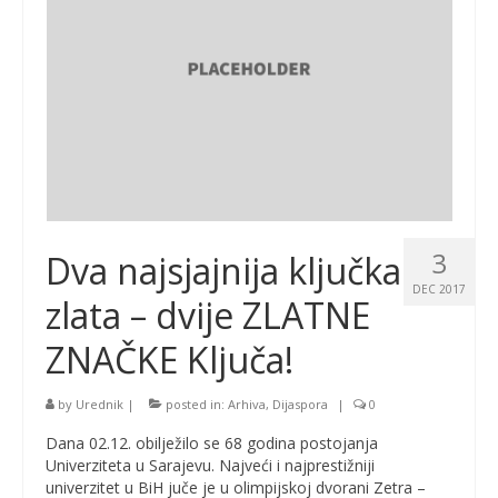
3
Dva najsjajnija ključka
DEC 2017
zlata – dvije ZLATNE
ZNAČKE Ključa!
by
Urednik
|
posted in:
Arhiva
,
Dijaspora
|
0
Dana 02.12. obilježilo se 68 godina postojanja
Univerziteta u Sarajevu. Najveći i najprestižniji
univerzitet u BiH juče je u olimpijskoj dvorani Zetra –