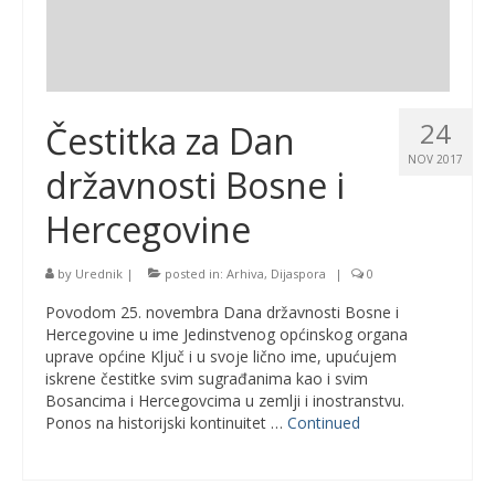
24
Čestitka za Dan
NOV 2017
državnosti Bosne i
Hercegovine
by
Urednik
|
posted in:
Arhiva
,
Dijaspora
|
0
Povodom 25. novembra Dana državnosti Bosne i
Hercegovine u ime Jedinstvenog općinskog organa
uprave općine Ključ i u svoje lično ime, upućujem
iskrene čestitke svim sugrađanima kao i svim
Bosancima i Hercegovcima u zemlji i inostranstvu.
Ponos na historijski kontinuitet …
Continued