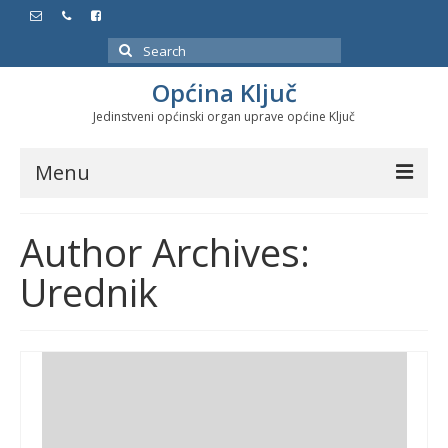
Search
for:
Općina Ključ
Jedinstveni općinski organ uprave općine Ključ
Menu
Dokumenti
Author Archives:
Službeni glasnici
Urednik
Javne nabavke
Značajni datumi i manifestacije
Program energetske efikasnosti u stambenom
sektoru