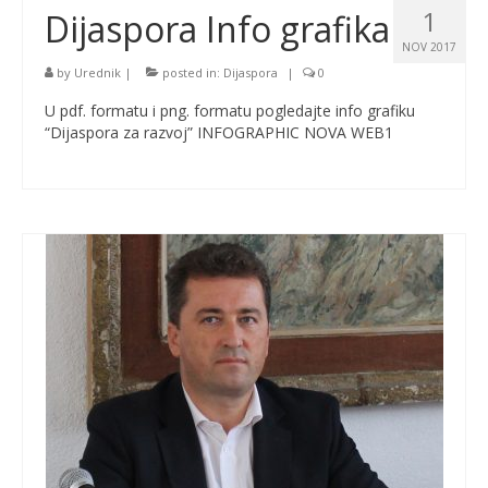
1
Dijaspora Info grafika
NOV 2017
by
Urednik
|
posted in:
Dijaspora
|
0
U pdf. formatu i png. formatu pogledajte info grafiku
“Dijaspora za razvoj” INFOGRAPHIC NOVA WEB1