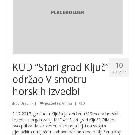
10
KUD “Stari grad Ključ”
DEC 2017
održao V smotru
horskih izvedbi
by
Urednik
|
posted in:
Arhiva
|
0
9.12.2017. godine u Ključu je održana V Smotra horskih
izvedbi u organizaciji KUD-a “Stari grad Ključ”. Bila je
ovo prilika da se sretnu stari prijatelji i da svojim
pjevačkim umijećem zabave bar ono malo Ključana koji