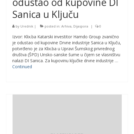
odustao od kupovine DI
Sanica u Ključu
by
Urednik
|
posted in:
Arhiva
,
Dijaspora
|
0
Izvor: Klix.ba Katarski investitor Hamdo Group zvanično
je odustao od kupovine Drvne industrije Sanica u Ključu,
potvrđeno je za Klix.ba u Upravi Šumskog privrednog
društva (ŠPD) Unsko-sanske šume u čijem se vlasništvu
nalazi DI Sanica. Za kupovinu ključke drvne industrije …
Continued