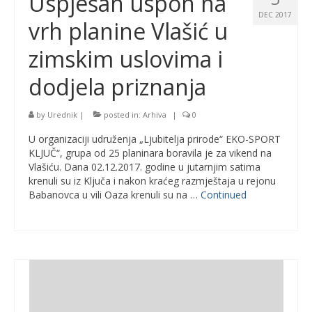
Uspješan uspon na
DEC 2017
vrh planine Vlašić u
zimskim uslovima i
dodjela priznanja
by
Urednik
|
posted in:
Arhiva
|
0
U organizaciji udruženja „Ljubitelja prirode“ EKO-SPORT
KLJUČ“, grupa od 25 planinara boravila je za vikend na
Vlašiću. Dana 02.12.2017. godine u jutarnjim satima
krenuli su iz Ključa i nakon kraćeg razmještaja u rejonu
Babanovca u vili Oaza krenuli su na …
Continued