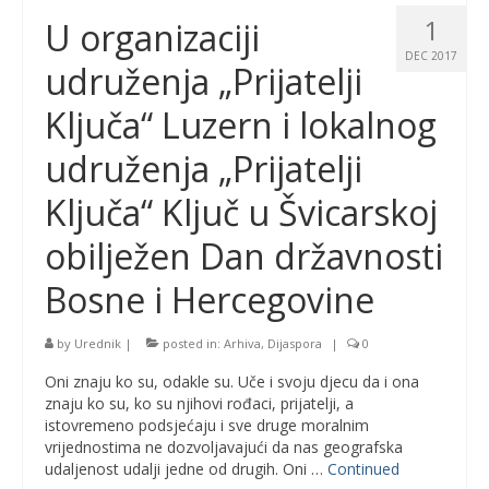
1
U organizaciji
DEC 2017
udruženja „Prijatelji
Ključa“ Luzern i lokalnog
udruženja „Prijatelji
Ključa“ Ključ u Švicarskoj
obilježen Dan državnosti
Bosne i Hercegovine
by
Urednik
|
posted in:
Arhiva
,
Dijaspora
|
0
Oni znaju ko su, odakle su. Uče i svoju djecu da i ona
znaju ko su, ko su njihovi rođaci, prijatelji, a
istovremeno podsjećaju i sve druge moralnim
vrijednostima ne dozvoljavajući da nas geografska
udaljenost udalji jedne od drugih. Oni …
Continued