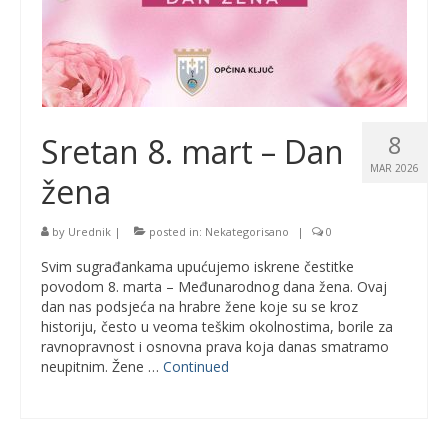
8
Sretan 8. mart – Dan
MAR 2026
žena
by
Urednik
|
posted in:
Nekategorisano
|
0
Svim sugrađankama upućujemo iskrene čestitke
povodom 8. marta – Međunarodnog dana žena. Ovaj
dan nas podsjeća na hrabre žene koje su se kroz
historiju, često u veoma teškim okolnostima, borile za
ravnopravnost i osnovna prava koja danas smatramo
neupitnim. Žene …
Continued