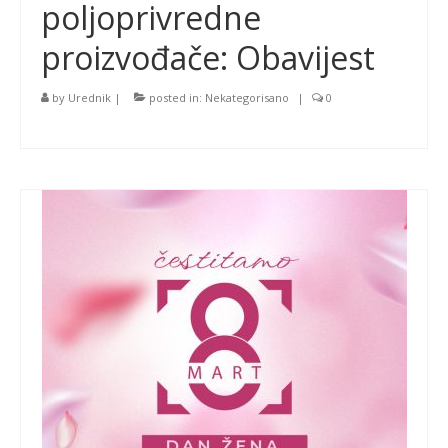
poljoprivredne
proizvođače: Obavijest
by
Urednik
|
posted in:
Nekategorisano
|
0