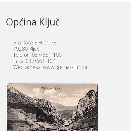
Općina Ključ
Branilaca BiH br. 78
79280 Ključ
Telefon: 037/661-100
Faks: 037/661-104
Web adresa: www.opcina-kljuc.ba