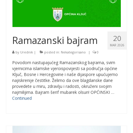
20
Ramazanski bajram
MAR 2026
by
Urednik
|
posted in:
Nekategorisano
|
0
Povodom nastupajućeg Ramazanskog bajrama, svim
vjernicima islamske vjeroispovijesti sa područja općine
Ključ, Bosne i Hercegovine i naše dijaspore upućujemo
najiskrenije čestitke. Želimo da ove blagdanske dane
provedete u miru, zdravlju i radosti, okruženi svojim
najmilijima. Bajram šerif mubarek olsun! OPĆINSKI …
Continued