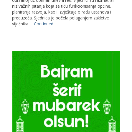
održanoj uz obiman dnevni red, vijećnici su razmatrali
niz važnih pitanja koja se tiču funkcionisanja općine,
planiranja razvoja, kao i izvještaja o radu ustanova i
preduzeća. Sjednica je počela polaganjem zakletve
vijećnika …
Continued