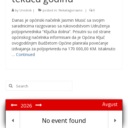
by
Urednik
|
posted in:
Nekategorisano
|
0
Danas je općinski načelnik Jasmin Musić sa svojim
saradnicima razgovarao sa rukovodstvom Udruženja
poljoprivrednika “Ključka dolina”. Prisutni su od strane
općinskog načelnika informisani da je Općina Ključ
ovogodišnjim Budžetom Općine planirala povećanje
izdvajanja za poljoprivredu na 170 000,00 KM. Istaknuto
…
Continued
Search
for:
Avgust
2026
No event found