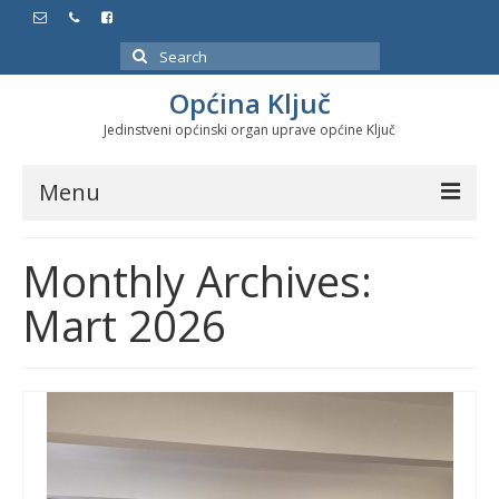
Search
for:
Općina Ključ
Jedinstveni općinski organ uprave općine Ključ
Menu
Dokumenti
Monthly Archives:
Službeni glasnici
Mart 2026
Javne nabavke
Značajni datumi i manifestacije
Program energetske efikasnosti u stambenom
sektoru