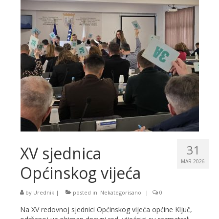
31
XV sjednica
MAR 2026
Općinskog vijeća
by
Urednik
|
posted in:
Nekategorisano
|
0
Na XV redovnoj sjednici Općinskog vijeća općine Ključ,