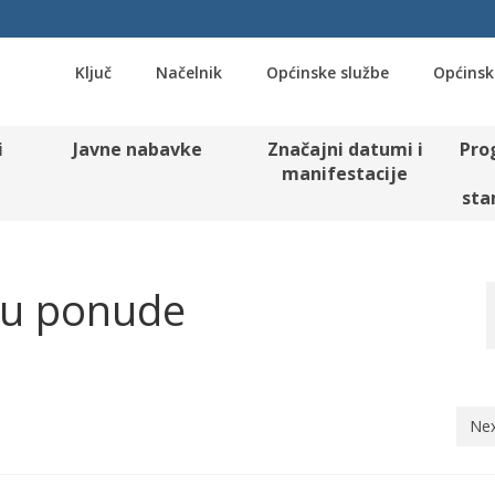
Ključ
Načelnik
Općinske službe
Općinsk
i
Javne nabavke
Značajni datumi i
Pro
manifestacije
sta
ju ponude
Nex