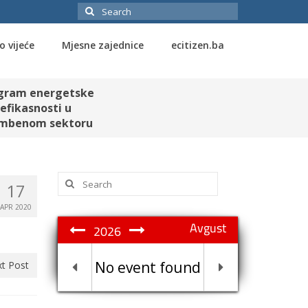
Search
for:
o vijeće
Mjesne zajednice
ecitizen.ba
gram energetske
efikasnosti u
mbenom sektoru
Search
17
for:
APR 2020
Avgust
2026
No event found
t Post