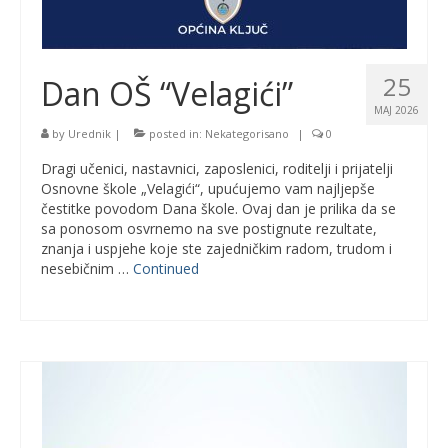
25
Dan OŠ “Velagići”
MAJ 2026
by
Urednik
|
posted in:
Nekategorisano
|
0
Dragi učenici, nastavnici, zaposlenici, roditelji i prijatelji
Osnovne škole „Velagići“, upućujemo vam najljepše
čestitke povodom Dana škole. Ovaj dan je prilika da se
sa ponosom osvrnemo na sve postignute rezultate,
znanja i uspjehe koje ste zajedničkim radom, trudom i
nesebičnim …
Continued