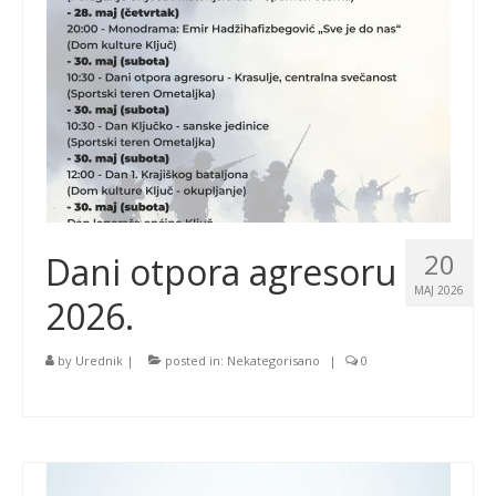
20
Dani otpora agresoru
MAJ 2026
2026.
by
Urednik
|
posted in:
Nekategorisano
|
0