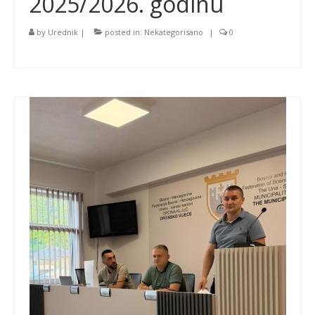
2025/2026. godinu
by
Urednik
|
posted in:
Nekategorisano
|
0