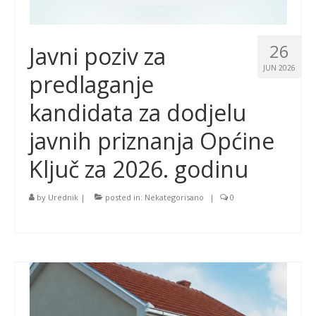
26
Javni poziv za
JUN 2026
predlaganje
kandidata za dodjelu
javnih priznanja Općine
Ključ za 2026. godinu
by
Urednik
|
posted in:
Nekategorisano
|
0