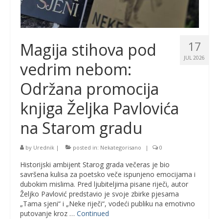
17
Magija stihova pod
JUL 2026
vedrim nebom:
Održana promocija
knjiga Željka Pavlovića
na Starom gradu
by
Urednik
|
posted in:
Nekategorisano
|
0
​Historijski ambijent Starog grada večeras je bio
savršena kulisa za poetsko veče ispunjeno emocijama i
dubokim mislima. Pred ljubiteljima pisane riječi, autor
Željko Pavlović predstavio je svoje zbirke pjesama
„Tama sjeni“ i „Neke riječi“, vodeći publiku na emotivno
putovanje kroz …
Continued