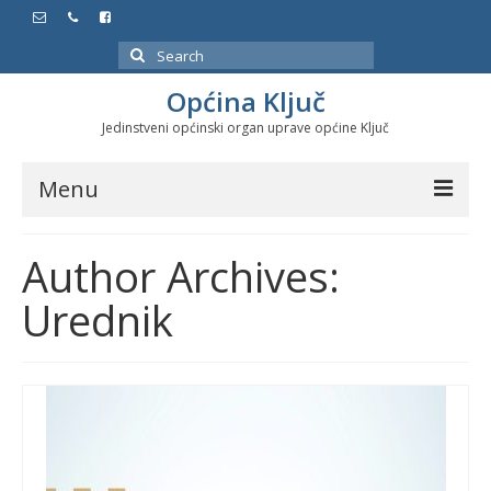
Search
for:
Općina Ključ
Jedinstveni općinski organ uprave općine Ključ
Menu
Dokumenti
Author Archives:
Službeni glasnici
Urednik
Javne nabavke
Značajni datumi i manifestacije
Program energetske efikasnosti u stambenom
sektoru