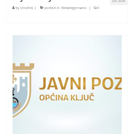
JUL 2026
by
Urednik
|
posted in:
Nekategorisano
|
0