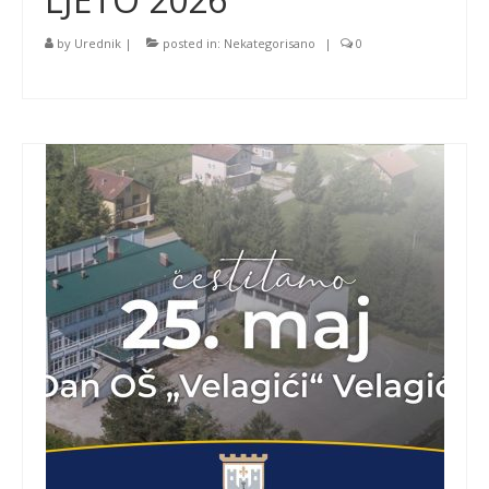
by
Urednik
|
posted in:
Nekategorisano
|
0