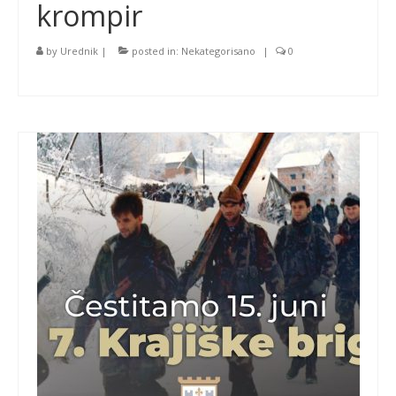
krompir
by
Urednik
|
posted in:
Nekategorisano
|
0