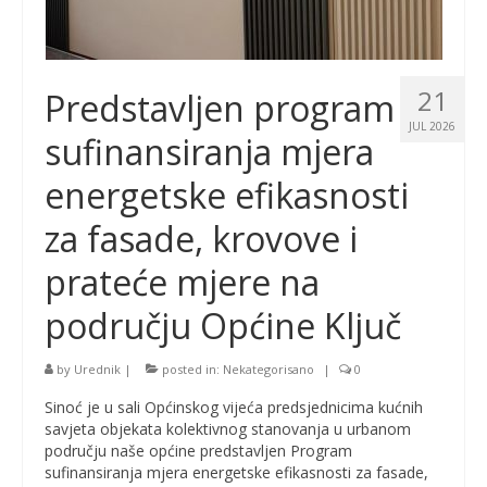
21
Predstavljen program
JUL 2026
sufinansiranja mjera
energetske efikasnosti
za fasade, krovove i
prateće mjere na
području Općine Ključ
by
Urednik
|
posted in:
Nekategorisano
|
0
Sinoć je u sali Općinskog vijeća predsjednicima kućnih
savjeta objekata kolektivnog stanovanja u urbanom
području naše općine predstavljen Program
sufinansiranja mjera energetske efikasnosti za fasade,