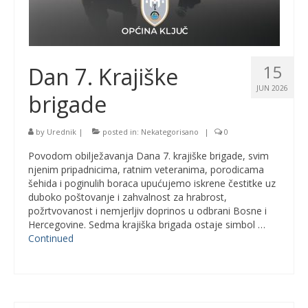
15
Dan 7. Krajiške
JUN 2026
brigade
by
Urednik
|
posted in:
Nekategorisano
|
0
Povodom obilježavanja Dana 7. krajiške brigade, svim
njenim pripadnicima, ratnim veteranima, porodicama
šehida i poginulih boraca upućujemo iskrene čestitke uz
duboko poštovanje i zahvalnost za hrabrost,
požrtvovanost i nemjerljiv doprinos u odbrani Bosne i
Hercegovine. Sedma krajiška brigada ostaje simbol …
Continued