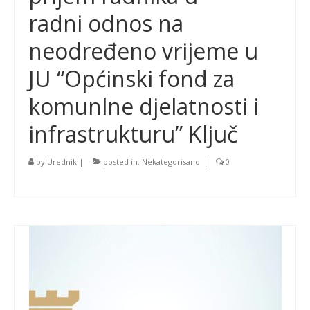
radni odnos na
neodređeno vrijeme u
JU “Općinski fond za
komunlne djelatnosti i
infrastrukturu” Ključ
by
Urednik
|
posted in:
Nekategorisano
|
0