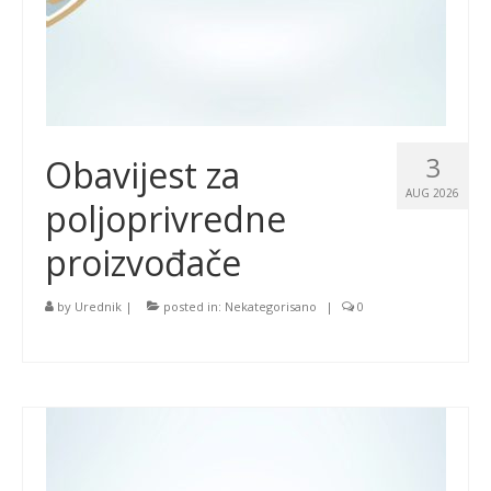
3
Obavijest za
AUG 2026
poljoprivredne
proizvođače
by
Urednik
|
posted in:
Nekategorisano
|
0