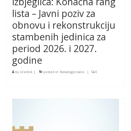
izbjeglica: Konačna rang
lista – Javni poziv za
obnovu i rekonstrukciju
stambenih jedinica za
period 2026. i 2027.
godine
by
Urednik
|
posted in:
Nekategorisano
|
0