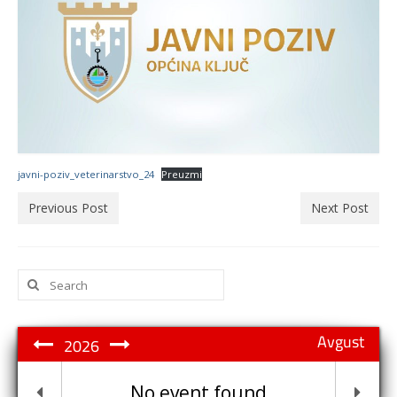
javni-poziv_veterinarstvo_24
Preuzmi
Previous Post
Next Post
Search
for:
Avgust
2026
No event found