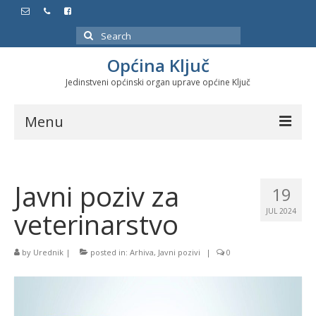
Search
for:
Općina Ključ
Jedinstveni općinski organ uprave općine Ključ
Menu
Dokumenti
Javni poziv za
Službeni glasnici
19
veterinarstvo
JUL 2024
Javne nabavke
Značajni datumi i manifestacije
by
Urednik
|
posted in:
Arhiva
,
Javni pozivi
|
0
Program energetske efikasnosti u stambenom
sektoru