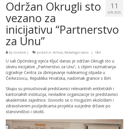
Održan Okrugli sto
11
vezano za
JUN 2025
inicijativu “Partnerstvo
za Unu”
by
Urednik
|
posted in:
Arhiva
,
Nekategorisano
|
0
U sali Općinskog vijeća Ključ danas je održan Okrugli sto u
okviru inicijative „Partnerstvo za Unu“, s ciljem razmatranja
izgradnje Centra za zbrinjavanje nuklearnog otpada u
Čerkezovcu, Republika Hrvatska, nadomak granice s BiH.
Skupu su prisustvovali predstavnici relevantnih entitetskih i
kantonalnih institucija, nevladine organizacije te predstavnici
akademske zajednice. Govorilo se o mogućim ekološkim i
zdravstvenim posljedicama projekta susjedne države po
stanovništvo i okoliš.