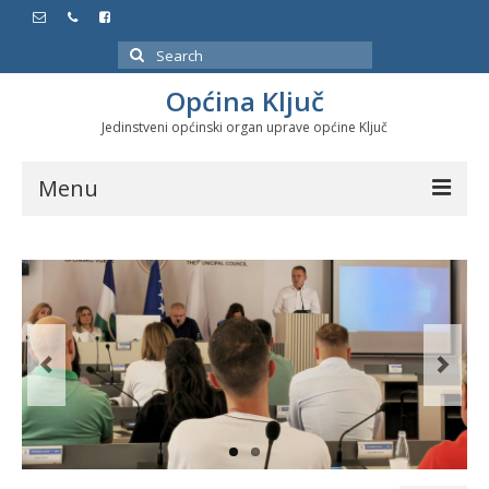
Search
for:
Općina Ključ
Jedinstveni općinski organ uprave općine Ključ
Menu
Dokumenti
Službeni glasnici
Javne nabavke
Značajni datumi i manifestacije
Program energetske efikasnosti u stambenom
sektoru