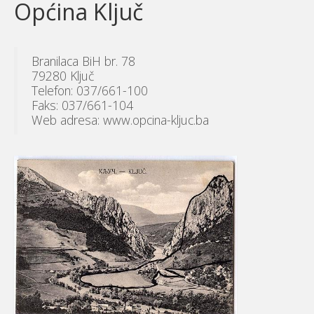
Općina Ključ
Branilaca BiH br. 78
79280 Ključ
Telefon: 037/661-100
Faks: 037/661-104
Web adresa: www.opcina-kljuc.ba