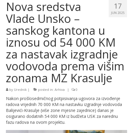
Nova sredstva
17
Vlade Unsko –
JUN 2025
sanskog kantona u
iznosu od 54 000 KM
za nastavak izgradnje
vodovoda prema višim
zonama MZ Krasulje
by
Urednik
|
posted in:
Arhiva
|
0
Nakon prošlosedmičnog potpisivanja ugovora za izvođenje
radova vrijednih 70 000 KM na nastavku izgradnje vodovoda
Balijevići-Krasulje (više zone mjesne zajednice) danas je
osigurano dodatnih 54 000 KM iz budžeta USK za narednu
fazu radova na ovom projektu.