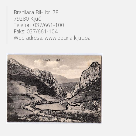
Branilaca BiH br. 78
79280 Ključ
Telefon: 037/661-100
Faks: 037/661-104
Web adresa: www.opcina-kljuc.ba