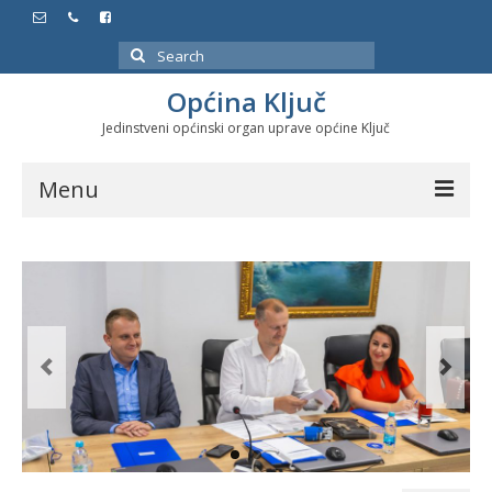
Search
for:
Općina Ključ
Jedinstveni općinski organ uprave općine Ključ
Menu
Dokumenti
Službeni glasnici
Javne nabavke
Značajni datumi i manifestacije
Program energetske efikasnosti u stambenom
sektoru