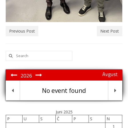
Previous Post
Next Post
Search
for:
Avgust
2026
No event found
Juni 2025
P
U
S
Č
P
S
N
1