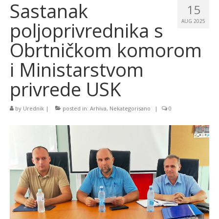
Sastanak
15
poljoprivrednika s
AUG 2025
Obrtničkom komorom
i Ministarstvom
privrede USK
by
Urednik
|
posted in:
Arhiva
,
Nekategorisano
|
0