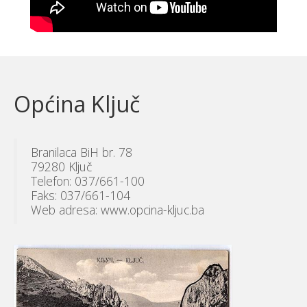
Općina Ključ
Branilaca BiH br. 78
79280 Ključ
Telefon: 037/661-100
Faks: 037/661-104
Web adresa: www.opcina-kljuc.ba