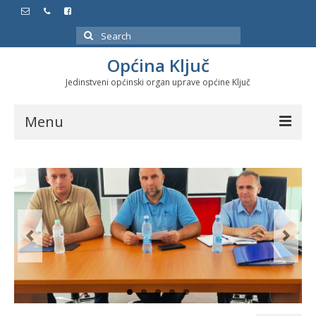
Search
for:
Općina Ključ
Jedinstveni općinski organ uprave općine Ključ
Menu
Dokumenti
Službeni glasnici
Javne nabavke
Značajni datumi i manifestacije
Program energetske efikasnosti u stambenom
sektoru