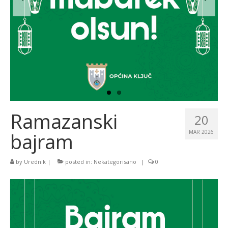
Ramazanski
20
bajram
MAR 2026
by
Urednik
|
posted in:
Nekategorisano
|
0