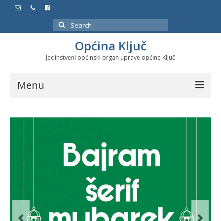
Search
for:
Općina Ključ
Jedinstveni općinski organ uprave općine Ključ
Menu
Dokumenti
Službeni glasnici
Javne nabavke
Značajni datumi i manifestacije
Program energetske efikasnosti u stambenom
sektoru