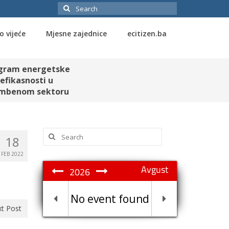
Search
for:
o vijeće
Mjesne zajednice
ecitizen.ba
gram energetske
efikasnosti u
mbenom sektoru
Search
18
for:
FEB 2022
Avgust
2026
No event found
t Post