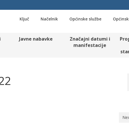
Ključ
Načelnik
Općinske službe
Općinsk
i
Javne nabavke
Značajni datumi i
Pro
manifestacije
sta
022
Nex